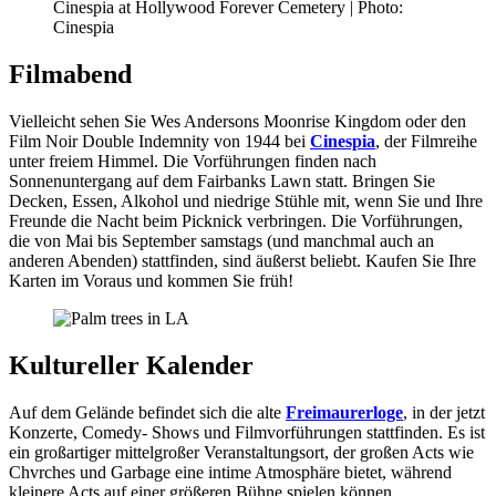
Cinespia at Hollywood Forever Cemetery | Photo:
Cinespia
Filmabend
Vielleicht sehen Sie Wes Andersons Moonrise Kingdom oder den
Film Noir Double Indemnity von 1944 bei
Cinespia
, der Filmreihe
unter freiem Himmel. Die Vorführungen finden nach
Sonnenuntergang auf dem Fairbanks Lawn statt. Bringen Sie
Decken, Essen, Alkohol und niedrige Stühle mit, wenn Sie und Ihre
Freunde die Nacht beim Picknick verbringen. Die Vorführungen,
die von Mai bis September samstags (und manchmal auch an
anderen Abenden) stattfinden, sind äußerst beliebt. Kaufen Sie Ihre
Karten im Voraus und kommen Sie früh!
Kultureller Kalender
Auf dem Gelände befindet sich die alte
Freimaurerloge
, in der jetzt
Konzerte, Comedy- Shows und Filmvorführungen stattfinden. Es ist
ein großartiger mittelgroßer Veranstaltungsort, der großen Acts wie
Chvrches und Garbage eine intime Atmosphäre bietet, während
kleinere Acts auf einer größeren Bühne spielen können.