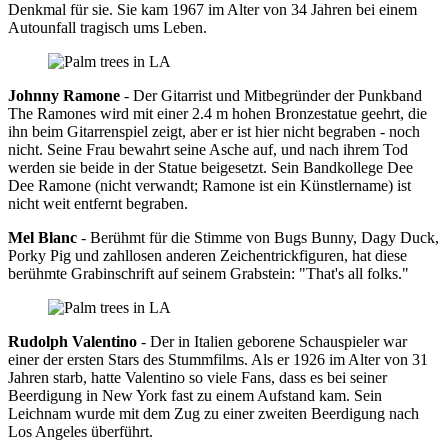
Denkmal für sie. Sie kam 1967 im Alter von 34 Jahren bei einem
Autounfall tragisch ums Leben.
Johnny Ramone
- Der Gitarrist und Mitbegründer der Punkband
The Ramones wird mit einer 2.4 m hohen Bronzestatue geehrt, die
ihn beim Gitarrenspiel zeigt, aber er ist hier nicht begraben - noch
nicht. Seine Frau bewahrt seine Asche auf, und nach ihrem Tod
werden sie beide in der Statue beigesetzt. Sein Bandkollege Dee
Dee Ramone (nicht verwandt; Ramone ist ein Künstlername) ist
nicht weit entfernt begraben.
Mel Blanc
- Berühmt für die Stimme von Bugs Bunny, Dagy Duck,
Porky Pig und zahllosen anderen Zeichentrickfiguren, hat diese
berühmte Grabinschrift auf seinem Grabstein: "That's all folks."
Rudolph Valentino
- Der in Italien geborene Schauspieler war
einer der ersten Stars des Stummfilms. Als er 1926 im Alter von 31
Jahren starb, hatte Valentino so viele Fans, dass es bei seiner
Beerdigung in New York fast zu einem Aufstand kam. Sein
Leichnam wurde mit dem Zug zu einer zweiten Beerdigung nach
Los Angeles überführt.