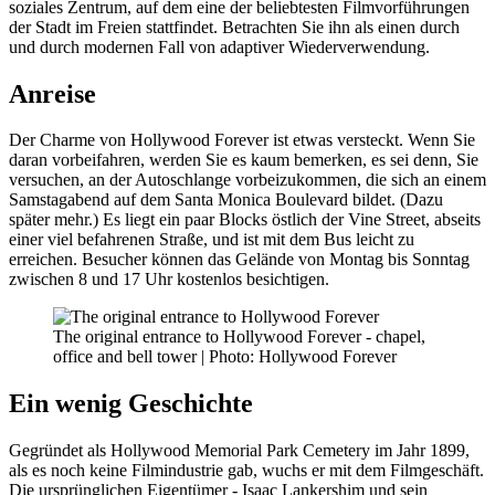
soziales Zentrum, auf dem eine der beliebtesten Filmvorführungen
der Stadt im Freien stattfindet. Betrachten Sie ihn als einen durch
und durch modernen Fall von adaptiver Wiederverwendung.
Anreise
Der Charme von Hollywood Forever ist etwas versteckt. Wenn Sie
daran vorbeifahren, werden Sie es kaum bemerken, es sei denn, Sie
versuchen, an der Autoschlange vorbeizukommen, die sich an einem
Samstagabend auf dem Santa Monica Boulevard bildet. (Dazu
später mehr.) Es liegt ein paar Blocks östlich der Vine Street, abseits
einer viel befahrenen Straße, und ist mit dem Bus leicht zu
erreichen. Besucher können das Gelände von Montag bis Sonntag
zwischen 8 und 17 Uhr kostenlos besichtigen.
The original entrance to Hollywood Forever - chapel,
office and bell tower | Photo: Hollywood Forever
Ein wenig Geschichte
Gegründet als Hollywood Memorial Park Cemetery im Jahr 1899,
als es noch keine Filmindustrie gab, wuchs er mit dem Filmgeschäft.
Die ursprünglichen Eigentümer - Isaac Lankershim und sein