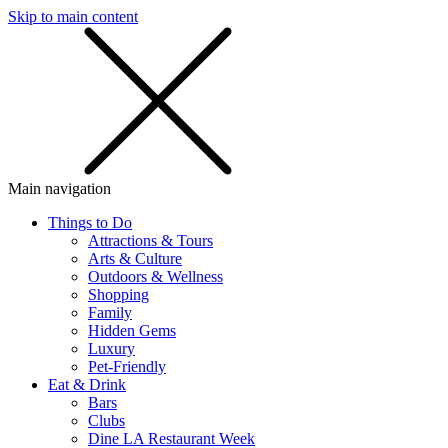
Skip to main content
SMS
SHOP
Main navigation
Things to Do
Attractions & Tours
Arts & Culture
Outdoors & Wellness
Shopping
Family
Hidden Gems
Luxury
Pet-Friendly
Eat & Drink
Bars
Clubs
Dine LA Restaurant Week