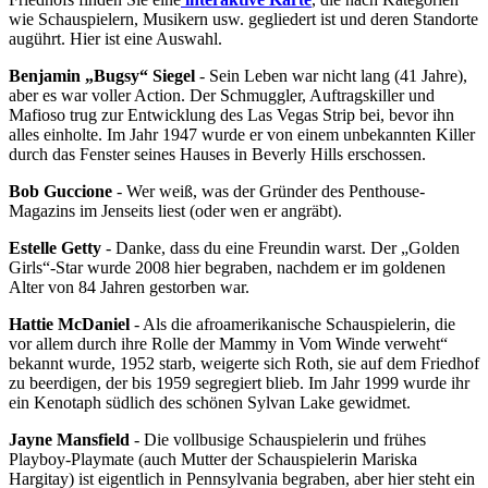
wie Schauspielern, Musikern usw. gegliedert ist und deren Standorte
augührt. Hier ist eine Auswahl.
Benjamin „Bugsy“ Siegel
- Sein Leben war nicht lang (41 Jahre),
aber es war voller Action. Der Schmuggler, Auftragskiller und
Mafioso trug zur Entwicklung des Las Vegas Strip bei, bevor ihn
alles einholte. Im Jahr 1947 wurde er von einem unbekannten Killer
durch das Fenster seines Hauses in Beverly Hills erschossen.
Bob Guccione
- Wer weiß, was der Gründer des Penthouse-
Magazins im Jenseits liest (oder wen er angräbt).
Estelle Getty
- Danke, dass du eine Freundin warst. Der „Golden
Girls“-Star wurde 2008 hier begraben, nachdem er im goldenen
Alter von 84 Jahren gestorben war.
Hattie McDaniel
- Als die afroamerikanische Schauspielerin, die
vor allem durch ihre Rolle der Mammy in Vom Winde verweht“
bekannt wurde, 1952 starb, weigerte sich Roth, sie auf dem Friedhof
zu beerdigen, der bis 1959 segregiert blieb. Im Jahr 1999 wurde ihr
ein Kenotaph südlich des schönen Sylvan Lake gewidmet.
Jayne Mansfield
- Die vollbusige Schauspielerin und frühes
Playboy-Playmate (auch Mutter der Schauspielerin Mariska
Hargitay) ist eigentlich in Pennsylvania begraben, aber hier steht ein