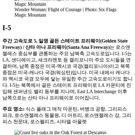
Wonder Woman: Flight of Courage | Photo: Six Flags
Magic Mountain
I-5
주간 고속도로 5, 일명 골든 스테이트 프리웨이(Golden State
Freeway) / 산타 아나 프리웨이(Santa Ana Freeway)
는 로스앤
젤레스 중심부를 관통하는 주요 남북축 고속도로입니다. I-5는
LA, 샌디에이고, 새크라멘토 등 캘리포니아 주요 도시들을 연
결하며, 남쪽 종점은 미국-멕시코 국경(캘리포니아)이고 북쪽
종점은 미국-캐나다 국경(워싱턴)입니다. 미국 내에서 캐나다
와 멕시코 국경 모두에 닿는 유일한 주간 고속도로이기도 합니
다. I-5는 북쪽에서 골든 스테이트 프리웨이로 LA 카운티에 진
입해 샌퍼낸도 밸리 동부를 지나며, East LA Interchange 이후
남쪽으로는 산타 아나 프리웨이로 이어집니다.
주요 명소:
식스 플래그 매직 마운틴, 버뱅크 공항, 그리피스
파크, 로스앤젤레스 동물원, 디 어트리, 로스앤젤레스 강, 그리
피스 천문대, 로스펠리즈, 시타델 아울렛