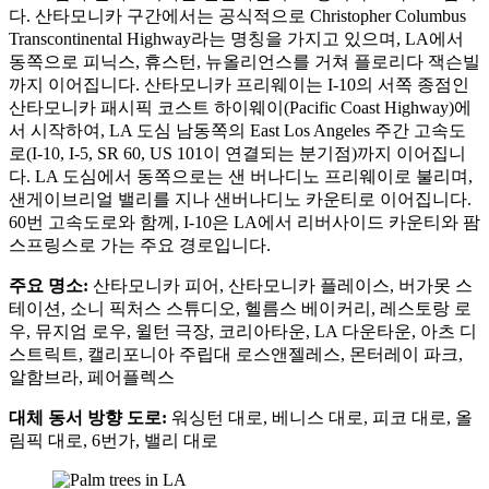
다. 산타모니카 구간에서는 공식적으로 Christopher Columbus
Transcontinental Highway라는 명칭을 가지고 있으며, LA에서
동쪽으로 피닉스, 휴스턴, 뉴올리언스를 거쳐 플로리다 잭슨빌
까지 이어집니다. 산타모니카 프리웨이는 I-10의 서쪽 종점인
산타모니카 패시픽 코스트 하이웨이(Pacific Coast Highway)에
서 시작하여, LA 도심 남동쪽의 East Los Angeles 주간 고속도
로(I-10, I-5, SR 60, US 101이 연결되는 분기점)까지 이어집니
다. LA 도심에서 동쪽으로는 샌 버나디노 프리웨이로 불리며,
샌게이브리얼 밸리를 지나 샌버나디노 카운티로 이어집니다.
60번 고속도로와 함께, I-10은 LA에서 리버사이드 카운티와 팜
스프링스로 가는 주요 경로입니다.
주요 명소:
산타모니카 피어, 산타모니카 플레이스, 버가못 스
테이션, 소니 픽처스 스튜디오, 헬름스 베이커리, 레스토랑 로
우, 뮤지엄 로우, 윌턴 극장, 코리아타운, LA 다운타운, 아츠 디
스트릭트, 캘리포니아 주립대 로스앤젤레스, 몬터레이 파크,
알함브라, 페어플렉스
대체 동서 방향 도로:
워싱턴 대로, 베니스 대로, 피코 대로, 올
림픽 대로, 6번가, 밸리 대로