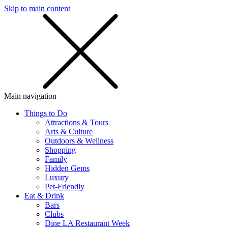
Skip to main content
SMS
SHOP
Main navigation
Things to Do
Attractions & Tours
Arts & Culture
Outdoors & Wellness
Shopping
Family
Hidden Gems
Luxury
Pet-Friendly
Eat & Drink
Bars
Clubs
Dine LA Restaurant Week