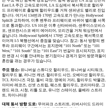
는 주요 해안 남북축 경로입니다. 남쪽 종점은 LA 도심 인근의
East LA 주간 고속도로이며, LA 도심에서 북서쪽으로 할리우
드 프리웨이로 출발해 할리우드를 거쳐 샌퍼낸도 밸리로 진입
합니다. 여기서 134번과 170번 고속도로가 만나는 Hollywood
Split과 교차하며, 이후 벤투라 프리웨이로 바뀌어 밸리를 서쪽
으로 통과합니다. US 101은 이후 산타바바라, 샌루이스오비스
포, 샌프란시스코 베이 에어리어, 오리건을 거쳐 워싱턴에서
끝납니다. Hollywood Split에서 170번 고속도로는 북서쪽으로
이어져 I-5 북행선에서 종점을 맞습니다. 참고: 동서 방향의 벤
투라 프리웨이 구간에서는 표지판에 “101 North” 또는 “101
West,” “101 South” 또는 “101 East”가 번갈아 표시되지만, 표지
판 변경 시 이를 안내하는 분기점이나 경계가 없어 방문객들이
혼란을 겪는 경우가 있습니다.
주요 명소:
유니버설 스튜디오 할리우드, 유니버설 시티워크,
할리우드 볼, 러니언 캐년, 할리우드 사인, 오베이션 할리우드,
TCL 차이니즈 극장, 돌비 극장, 명예의 거리, 할리우드 박물관,
아미바 레코즈, 선셋 스트립, 웨스트 할리우드, 코리아타운, 그
랜드 파크, 시청, 리틀 도쿄, 유니언 스테이션, 올베라 스트리
트, 차이나타운
대체 동서 방향 도로:
무어파크 스트리트, 리버사이드 드라이