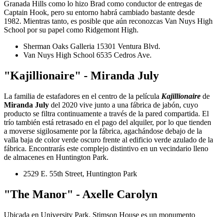
Granada Hills como lo hizo Brad como conductor de entregas de
Captain Hook, pero su entorno habrá cambiado bastante desde
1982. Mientras tanto, es posible que aún reconozcas Van Nuys High
School por su papel como Ridgemont High.
Sherman Oaks Galleria 15301 Ventura Blvd.
Van Nuys High School 6535 Cedros Ave.
"Kajillionaire" - Miranda July
La familia de estafadores en el centro de la película
Kajillionaire
de
Miranda July
del 2020 vive junto a una fábrica de jabón, cuyo
producto se filtra continuamente a través de la pared compartida. El
trío también está retrasado en el pago del alquiler, por lo que tienden
a moverse sigilosamente por la fábrica, agachándose debajo de la
valla baja de color verde oscuro frente al edificio verde azulado de la
fábrica. Encontrarás este complejo distintivo en un vecindario lleno
de almacenes en Huntington Park.
2529 E. 55th Street, Huntington Park
"The Manor" - Axelle Carolyn
Ubicada en University Park, Stimson House es un monumento