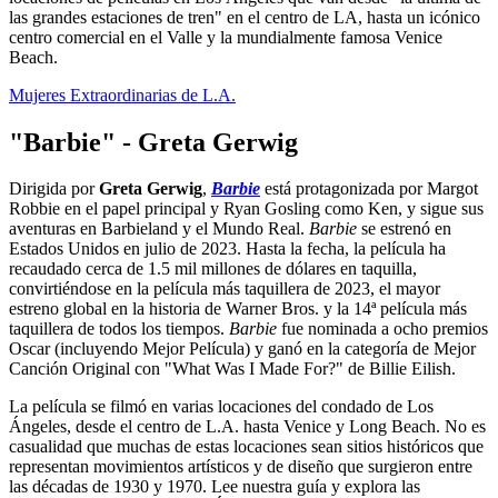
las grandes estaciones de tren" en el centro de LA, hasta un icónico
centro comercial en el Valle y la mundialmente famosa Venice
Beach.
Mujeres Extraordinarias de L.A.
"Barbie" - Greta Gerwig
Dirigida por
Greta Gerwig
,
Barbie
está protagonizada por Margot
Robbie en el papel principal y Ryan Gosling como Ken, y sigue sus
aventuras en Barbieland y el Mundo Real.
Barbie
se estrenó en
Estados Unidos en julio de 2023. Hasta la fecha, la película ha
recaudado cerca de 1.5 mil millones de dólares en taquilla,
convirtiéndose en la película más taquillera de 2023, el mayor
estreno global en la historia de Warner Bros. y la 14ª película más
taquillera de todos los tiempos.
Barbie
fue nominada a ocho premios
Oscar (incluyendo Mejor Película) y ganó en la categoría de Mejor
Canción Original con "What Was I Made For?" de Billie Eilish.
La película se filmó en varias locaciones del condado de Los
Ángeles, desde el centro de L.A. hasta Venice y Long Beach. No es
casualidad que muchas de estas locaciones sean sitios históricos que
representan movimientos artísticos y de diseño que surgieron entre
las décadas de 1930 y 1970. Lee nuestra guía y explora las