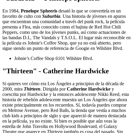
En 1984,
Penelope Spheeris
desató lo que se convertiría en un
favorito de culto con
Suburbia
. Una historia de jóvenes en apuros
que encuentran una comunidad a través del punk rock, la película
presenta a Flea, más conocido como el bajista de Red Hot Chili
Peppers, como uno de los jóvenes punks, así como actuaciones de
las bandas D.I., The Vandals y T.S.O.L. El lugar más reconocible en
la película es Johnie's Coffee Shop, que ya no está abierto, pero
sigue siendo un punto de referencia de Googie en Wilshire Blvd.
Johnie’s Coffee Shop 6101 Wilshire Blvd.
"Thirteen" - Catherine Hardwicke
Si quieres ver cómo era Los Ángeles a principios de la década de
2000, mira
Thirteen
. Dirigida por
Catherine Hardwicke
y
coescrita por Hardwicke y la entonces adolescente Nikki Reed, esta
historia de rebelión adolescente muestra un Los Ángeles que ahora
existe principalmente en los recuerdos. Sí, todavía puedes comprar
en Melrose Avenue, pero Red Balls, la tienda que vestía a muchos
club kids a principios de siglo y que apareció de manera destacada
en la película, ya no existe. Si bien es posible que aún veas la
estrella de John Travolta en Hollywood Boulevard, el Galaxy
Theatre que aparece en
Thirteen
también es cosa del pasado. Sin