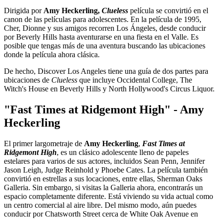
Dirigida por
Amy Heckerling,
Clueless
película se convirtió en el
canon de las películas para adolescentes. En la película de 1995,
Cher, Dionne y sus amigos recorren Los Ángeles, desde conducir
por Beverly Hills hasta aventurarse en una fiesta en el Valle. Es
posible que tengas más de una aventura buscando las ubicaciones
donde la película ahora clásica.
De hecho, Discover Los Angeles tiene una guía de dos partes para
ubicaciones de
Clueless
que incluye Occidental College, The
Witch's House en Beverly Hills y North Hollywood's Circus Liquor.
"Fast Times at Ridgemont High" - Amy
Heckerling
El primer largometraje de
Amy Heckerling
,
Fast Times at
Ridgemont High
, es un clásico adolescente lleno de papeles
estelares para varios de sus actores, incluidos Sean Penn, Jennifer
Jason Leigh, Judge Reinhold y Phoebe Cates. La película también
convirtió en estrellas a sus locaciones, entre ellas, Sherman Oaks
Galleria. Sin embargo, si visitas la Galleria ahora, encontrarás un
espacio completamente diferente. Está viviendo su vida actual como
un centro comercial al aire libre. Del mismo modo, aún puedes
conducir por Chatsworth Street cerca de White Oak Avenue en