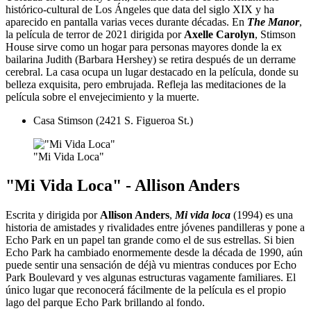
histórico-cultural de Los Ángeles que data del siglo XIX y ha
aparecido en pantalla varias veces durante décadas. En
The Manor
,
la película de terror de 2021 dirigida por
Axelle Carolyn
, Stimson
House sirve como un hogar para personas mayores donde la ex
bailarina Judith (Barbara Hershey) se retira después de un derrame
cerebral. La casa ocupa un lugar destacado en la película, donde su
belleza exquisita, pero embrujada. Refleja las meditaciones de la
película sobre el envejecimiento y la muerte.
Casa Stimson (2421 S. Figueroa St.)
"Mi Vida Loca"
"Mi Vida Loca" - Allison Anders
Escrita y dirigida por
Allison Anders
,
Mi vida loca
(1994) es una
historia de amistades y rivalidades entre jóvenes pandilleras y pone a
Echo Park en un papel tan grande como el de sus estrellas. Si bien
Echo Park ha cambiado enormemente desde la década de 1990, aún
puede sentir una sensación de déjà vu mientras conduces por Echo
Park Boulevard y ves algunas estructuras vagamente familiares. El
único lugar que reconocerá fácilmente de la película es el propio
lago del parque Echo Park brillando al fondo.