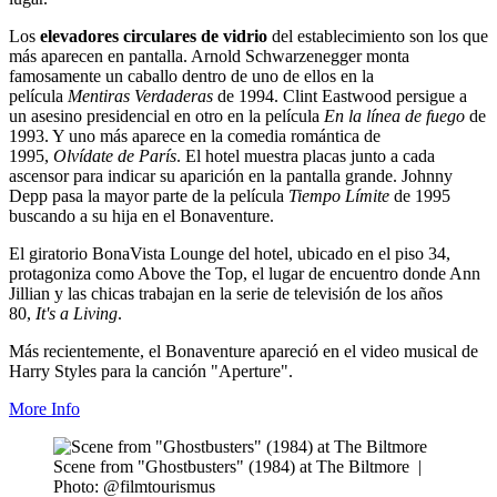
Los
elevadores circulares de vidrio
del establecimiento son los que
más aparecen en pantalla. Arnold Schwarzenegger monta
famosamente un caballo dentro de uno de ellos en la
película
Mentiras Verdaderas
de 1994. Clint Eastwood persigue a
un asesino presidencial en otro en la película
En la línea de fuego
de
1993. Y uno más aparece en la comedia romántica de
1995,
Olvídate de París
. El hotel muestra placas junto a cada
ascensor para indicar su aparición en la pantalla grande. Johnny
Depp pasa la mayor parte de la película
Tiempo Límite
de 1995
buscando a su hija en el Bonaventure.
El giratorio BonaVista Lounge del hotel, ubicado en el piso 34,
protagoniza como Above the Top, el lugar de encuentro donde Ann
Jillian y las chicas trabajan en la serie de televisión de los años
80,
It's a Living
.
Más recientemente, el Bonaventure apareció en el video musical de
Harry Styles para la canción "Aperture".
More Info
Scene from "Ghostbusters" (1984) at The Biltmore
|
Photo: @filmtourismus