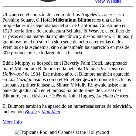
View Website
Ubicado en el corazón del centro de Los Ángeles y con vistas a
Pershing Square, el
Hotel Millennium Biltmore
es una de las
propiedades más legendarias del sur de California. Construido en
1923 por la firma de arquitectura Schultze & Weaver, el edificio de
11 pisos es una maravilla arquitectónica y diseño interior. El lujoso y
grandioso hotel no solo ha sido sede de ocho ceremonias de los
Premios de la Academia, sino que también ha aparecido en más de
300 producciones a lo largo de su historia.
Eddie Murphy se hospeda en el Beverly Palm Hotel, interpretado
por el Millennium Biltmore, en la película
Un detective suelto en
Hollywood
de 1984. Ese mismo año, el Biltmore también apareció
en
Los Cazafantasmas
como el Hotel Sedgewick, donde los chicos
atrapan su primer fantasma, Slimer. Y Molly Ringwald asiste a un
baile de graduación en el famoso Salón de Baile de Cristal del
Biltmore, en el clásico de 1986 de John Hughes,
La chica de rosa
.
El Biltmore también ha aparecido en numerosas series de televisión,
incluyendo
Bosch
y
Mad Men
.
More Info