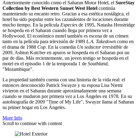
Anteriormente conocido como el Saharan Motor Hotel, el
SureStay
Collection by Best Western Sunset West Hotel
continúa
manteniendo su encanto retro. Gracias a esa estética nostálgica, el
hotel ha sido popular entre los cazatalentos de locaciones durante
mucho tiempo. En la película
Especies
de 1995, Natasha Henstridge
se hospeda en el Saharan cuando llega por primera vez a
Hollywood. El económico motel también es escena de un crimen
tanto en la película para televisión de 1989
L.A. Takedown
como en
el drama de 1988
Cop
. En la comedia
Un seductor irresistible
de
2009, Ashton Kutcher en apuros se hospeda en el Saharan por un
par de días. Más recientemente, un joven testigo se hospeda en el
motel en el episodio 1 de la temporada 1 de
Southland
,
"Mozambique".
La propiedad también cuenta con una historia de la vida real: el
entonces desconocido Patrick Swayze y su esposa Lisa Niemi
vivieron en el Saharan durante aproximadamente una semana
cuando se mudaron por primera vez a Los Ángeles en 1978. En su
autobiografía de 2009 "Time of My Life", Swayze llama al Saharan
su primer hogar en Los Ángeles.
More Info
Scroll to continue with content