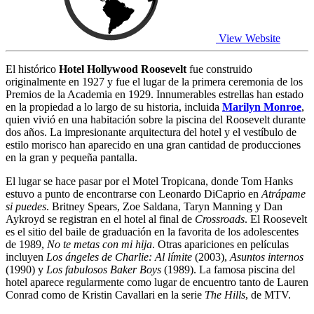
View Website
El histórico
Hotel Hollywood Roosevelt
fue construido
originalmente en 1927 y fue el lugar de la primera ceremonia de los
Premios de la Academia en 1929. Innumerables estrellas han estado
en la propiedad a lo largo de su historia, incluida
Marilyn Monroe
,
quien vivió en una habitación sobre la piscina del Roosevelt durante
dos años. La impresionante arquitectura del hotel y el vestíbulo de
estilo morisco han aparecido en una gran cantidad de producciones
en la gran y pequeña pantalla.
El lugar se hace pasar por el Motel Tropicana, donde Tom Hanks
estuvo a punto de encontrarse con Leonardo DiCaprio en
Atrápame
si puedes
. Britney Spears, Zoe Saldana, Taryn Manning y Dan
Aykroyd se registran en el hotel al final de
Crossroads
. El Roosevelt
es el sitio del baile de graduación en la favorita de los adolescentes
de 1989,
No te metas con mi hija
. Otras apariciones en películas
incluyen
Los ángeles de Charlie: Al límite
(2003),
Asuntos internos
(1990) y
Los fabulosos Baker Boys
(1989). La famosa piscina del
hotel aparece regularmente como lugar de encuentro tanto de Lauren
Conrad como de Kristin Cavallari en la serie
The Hills
, de MTV.