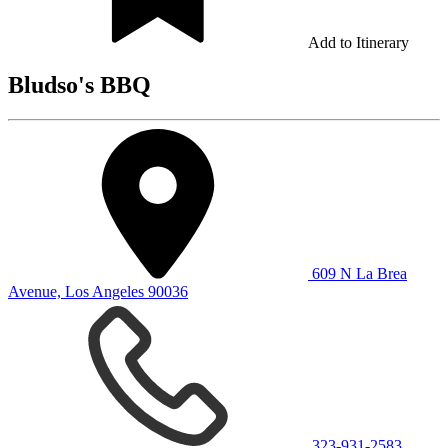
Add to Itinerary
Bludso's BBQ
609 N La Brea
Avenue, Los Angeles 90036
323-931-2583