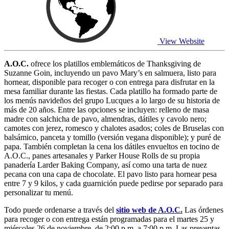
View Website
A.O.C.
ofrece los platillos emblemáticos de Thanksgiving de
Suzanne Goin, incluyendo un pavo Mary’s en salmuera, listo para
hornear, disponible para recoger o con entrega para disfrutar en la
mesa familiar durante las fiestas. Cada platillo ha formado parte de
los menús navideños del grupo Lucques a lo largo de su historia de
más de 20 años. Entre las opciones se incluyen: relleno de masa
madre con salchicha de pavo, almendras, dátiles y cavolo nero;
camotes con jerez, romesco y chalotes asados; coles de Bruselas con
balsámico, panceta y tomillo (versión vegana disponible); y puré de
papa. También completan la cena los dátiles envueltos en tocino de
A.O.C., panes artesanales y Parker House Rolls de su propia
panadería Larder Baking Company, así como una tarta de nuez
pecana con una capa de chocolate. El pavo listo para hornear pesa
entre 7 y 9 kilos, y cada guarnición puede pedirse por separado para
personalizar tu menú.
Todo puede ordenarse a través del
sitio web de A.O.C.
Las órdenes
para recoger o con entrega están programadas para el martes 25 y
miércoles 26 de noviembre, de 2:00 p.m. a 7:00 p.m. Las preventas