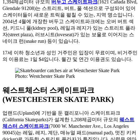
1,394제곱미터 규모의
버두고 스케이트파크
(1621 Cañada Blvd,
Glendale 91208)는 스트리트, 버트, 풀 섹션으로 구성되어 있어
스케이터들이 새로운 트릭을 펼칠 수 있는, 지역 명소입니다.
2004년 4월에 개장한 버두고 스케이트파크에는 오버 버트 섹
션, 키드니 풀(kidney pool), 레일과 레지가 있는 스트리트 플라
자(street plaza), 러브시트(loveseat)가 있는 보울로 이어지는 스
네이크 런(snake run) 등이 있습니다.
17세 이하 청소년과 성인 거주민은 입장이 무료이며, 비거주민
의 이용료는 1일 $4입니다. 월간 및 연간 이용권도 있습니다.
Photo: Westchester Skate Park
웨스트체스터 스케이트파크
(WESTCHESTER SKATE PARK)
업랜드(Upland)에 기반을 둔 캘리포니아 스케이트파크
(California Skateparks)가 설계한 1,208제곱미터 규모의
웨스트
체스터 스케이트파크
(7000 W. Manchester Ave., Los Angeles
90045)는 레일, 레지, 계단, 매뉴얼 패드(manual pad), 멋진 키커
(kicker)로 가득한 스트리트 플라자가 특징입니다. 실력을 연마