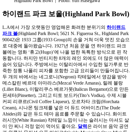
Highland Park Bowl
|
Photo: Yuri Hasegawa
하이랜드 파크 보울(Highland Park Bowl)
L.A에서 가장 오랫동안 영업해온 화려한 분위기의
하이랜드
파크 볼
(Highland Park Bowl; 5621 N. Figueroa St., Highland Park
90042)은 1933 그룹(1933 Group)의 손을 거쳐 더욱 멋진 모습으
로 대중에 돌아왔습니다. 1927년 처음 문을 연 하이랜드 파크
볼에는 영화 ‘휴고(Hugo)’에 나올 법한 독특한 방식으로 핀 작
동합니다. 하지만 빈티지한 8개의 레인 외에도 더 많은 매력이
숨어 있답니다. 주방에서는 이탈리아에서 수입한 밀가루로 반
죽한 정통 나폴리 피자를 포함한 고급 요리들이 만들어집니다.
두 개의 바에서는 네그로니(Negroni) 칵테일에서 영감을 받아
메스칼린 베르데 아마라스(Mezcal Verde Amaras), 릴레 블랑
(Lillet Blanc), 이탈리쿠스 베르가못(Italicus Bergamot)으로 만든
핀세터(Pinsetter), 그리고 티토 보드카(Tito’s Vodka), 수제 시블
커피 리큐르(Civil Coffee Liqueur), 오르차타 크림(Horchata
Cream), 시나몬 팅크제를 넣은 더 듀드 어바이즈(The Dude
Abides)와 같은 듀드 테마 음료를 주문할 수 있습니다. 화이트
러시안(White Russian) 칵테일 느낌이 나는 슬러시는 마셔도 살
이 안 찌니 걱정 없이 먹어도 좋아요.
달력
은 라이브 음악 공연