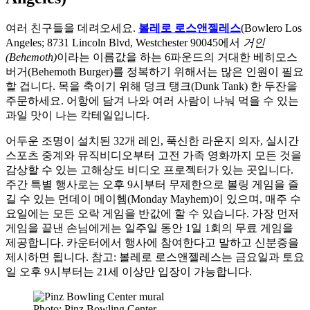
여러 친구들을 데려오세요.
볼레로 로스앤젤레스
(Bowlero Los
Angeles; 8731 Lincoln Blvd, Westchester 90045에서
거인
(Behemoth)
이라는 이름값을 하는 6파운드의 거대한 베히모스
버거(Behemoth Burger)를 정복하기 위해서는 많은 인원이 필요
할 겁니다. 목을 축이기 위해 덩크 탱크(Dunk Tank) 한 두잔을
주문하세요. 어항에 담겨 나와 여러 사람이 나눠 먹을 수 있는
과일 맛이 나는 칵테일입니다.
어두운 조명이 설치된 32개 레인, 푹신한 라운지 의자, 실시간
스포츠 중계와 뮤직비디오부터 고전 가족 영화까지 모든 것을
감상할 수 있는 고해상도 비디오 프로젝터가 있는 곳입니다.
주간 특별 행사로는 오후 9시부터 무제한으로 볼링 게임을 즐
길 수 있는 먼데이 메이헴(Monday Mayhem)이 있으며, 매주 수
요일에는 모든 오락 게임을 반값에 할 수 있습니다. 가장 먼저
게임을 끝낸 손님에게는 일주일 동안 1일 1회의 무료 게임을
제공합니다. 카운터에서 행사에 참여한다고 말하고 신분증을
제시하면 됩니다. 참고: 볼레로 로스앤젤레스는 금요일과 토요
일 오후 9시부터는 21세 이상만 입장이 가능합니다.
Photo: Pinz Bowling Center