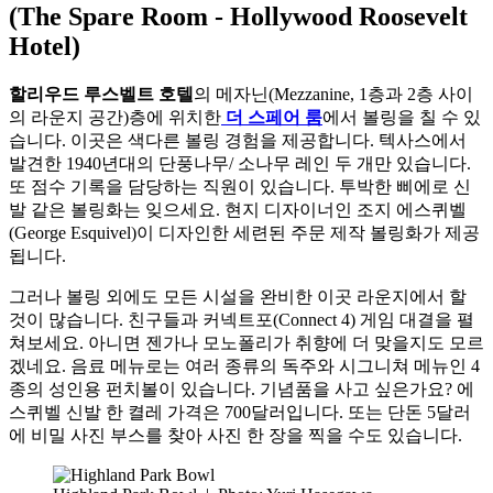
(The Spare Room - Hollywood Roosevelt
Hotel)
할리우드 루스벨트 호텔
의 메자닌(Mezzanine, 1층과 2층 사이
의 라운지 공간)층에 위치한
더 스페어 룸
에서 볼링을 칠 수 있
습니다. 이곳은 색다른 볼링 경험을 제공합니다. 텍사스에서
발견한 1940년대의 단풍나무/ 소나무 레인 두 개만 있습니다.
또 점수 기록을 담당하는 직원이 있습니다. 투박한 삐에로 신
발 같은 볼링화는 잊으세요. 현지 디자이너인 조지 에스퀴벨
(George Esquivel)이 디자인한 세련된 주문 제작 볼링화가 제공
됩니다.
그러나 볼링 외에도 모든 시설을 완비한 이곳 라운지에서 할
것이 많습니다. 친구들과 커넥트포(Connect 4) 게임 대결을 펼
쳐보세요. 아니면 젠가나 모노폴리가 취향에 더 맞을지도 모르
겠네요. 음료 메뉴로는 여러 종류의 독주와 시그니쳐 메뉴인 4
종의 성인용 펀치볼이 있습니다. 기념품을 사고 싶은가요? 에
스퀴벨 신발 한 켤레 가격은 700달러입니다. 또는 단돈 5달러
에 비밀 사진 부스를 찾아 사진 한 장을 찍을 수도 있습니다.