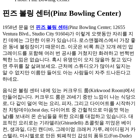
핀즈 볼링 센터(Pinz Bowling Center)
1958년 문을 연
핀즈 볼링 센터
(Pinz Bowling Center; 12655
Ventura Blvd., Studio City 91604)가 이렇게 오랫동안 자리를 지
킨 데에는 그만한 이유가 있습니다. 로스앤젤레스에서 가장 좋
은 동네 볼링장이기 때문이죠. 이곳은 비록 최근 32개 레인 업
그레이드를 포함해 여러 번 공사를 거쳤지만 화려하고 번쩍번
쩍한 느낌은 없습니다. 혹시 유명인이 오지 않을까 찾고 있다
면 주위를 잘 살펴보세요. 근처에 스튜디오가 많아서 일지는
알 수 없지만 이름만 들어도 아는 사람들이 자주 드나든다고
하네요.
음식은 볼링 센터 내에 있는 커크우드 룸(Kirkwood Room)에서
만들어집니다. 커크우드 룸은 20세기 중반 느낌이 나는 식당으
로, 다 같이 덜어 먹는 요리, 피자, 그리고 다이어트를 시작하기
전 치팅데이(cheat day, 다이어트 중 간헐적으로 마음껏 먹는
날)를 보내러 온 손님들을 위한 요리를 대접하고 있습니다. 대
표적인 요리로는 기라델리(Ghirardelli) 초콜릿을 끼얹은 베이
컨, 생과일, 다진 캔디바, 그레이엄 크래커 가루, 레이디핑거 카
스텔라, 마시멜로로 만든 퇴폐적인 감성의 퐁듀드(Fon-Dude)