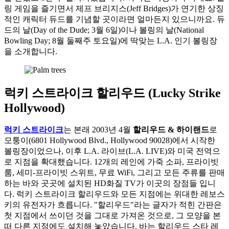
링 게임을 즐기면서 제프 브리지스(Jeff Bridges)가 연기한 상징
적인 캐릭터 듀드를 기념할 곳이라면 얼마든지 있으니까요. 듀
드의 날(Day of the Dude; 3월 6일)이나 볼링의 날(National
Bowling Day; 8월 둘째주 토요일)에 딱맞는 L.A. 인기 볼링장
을 소개합니다.
럭키 스트라이크 할리우드 (Lucky Strike
Hollywood)
럭키 스트라이크
는 본래 2003년 4월
할리우드 & 하이랜드
로
모퉁이(6801 Hollywood Blvd., Hollywood 90028)에서 시작한
볼링장이었으나, 이후 L.A. 라이브(L.A. LIVE)와 미국 전역으
로 지점을 확대했습니다. 12개의 레인에 가죽 소파, 프라이빗
룸, 세미-프라이빗 스위트, 무료 WiFi, 그리고 모든 주류를 판매
하는 바와 곳곳에 설치된 HD화질 TV가 이곳의 장점들 입니
다. 럭키 스트라이크 할리우드와 모든 지점에는 위대한 레보스
키의 유전자가 흐릅니다. "할리우드"라는 글자가 적힌 간판은
첫 지점에서 쓰이던 것을 그대로 가져온 것으로, 그 모양을 본
떠 다른 지점에도 설치해 놓았습니다. 바는 할리우드 스타 레