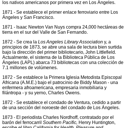
los nativos americanos por primera vez en Los Ángeles.
1871 - Se establece el primer enlace ferroviario entre Los
Ángeles y San Francisco.
1871 - Isaac Newton Van Nuys compra 24,000 hectáreas de
tierra en el sur del Valle de San Fernando.
1872 - Se crea la
Los Angeles Library Association
y, a
principios de 1873, se abre una sala de lectura bien surtida
bajo la dirección del primer bibliotecario, John Littlefield.
Actualmente, el sistema de la Biblioteca Pública de Los
Ángeles (LAPL) abarca 73 bibliotecas con una colección de
7.1 millones de volúmenes.
1872 - Se establece la Primera Iglesia Metodista Episcopal
Africana (A.M.E.) bajo el patrocinio de Biddy Mason - una
enfermera afroamericana, empresaria inmobiliaria y
filántropa - y su yerno, Charles Owens.
1872 - Se establece el condado de Ventura, cedido a partir
de una sección del noroeste del condado de Los Ángeles.
1873 - El periodista Charles Nordhoff, contratado por el
barón del ferrocarril
Southern Pacific,
Henry Huntington,
escribe el libro
California for Health, Pleasure and