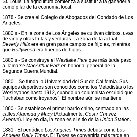
St. Louis. La agricultura comienza a sustituir a la ganadería
como pilar de la economía local.
1878 - Se crea el Colegio de Abogados del Condado de Los
Ángeles.
1880’s - En la zona de Los Ángeles se cultivan cítricos, uvas
de vino y otras frutas y verduras. La zona de la actual
Beverly Hills
era en gran parte campos de frijoles, mientras
que
Hollywood
era huertos de higos.
1880’s - Se construye el
Westlake Park
que más tarde pasó
a llamarse
MacArthur Park
en honor al general de la
Segunda Guerra Mundial.
1880 – Se funda la Universidad del Sur de California. Sus
equipos deportivos son conocidos como los Metodistas o los
Wesleyanos hasta 1912, cuando un columnista escribió que
"luchaban como troyanos". El nombre aún se mantiene.
1880 - Se establece el primer barrio chino, centrado en las
calles
Alameda y Macy
(Actualmente,
Cesar Chavez
Avenue
). Hoy en día, la zona es el sitio de la
Union Station
.
1881 - El periódico
Los Angeles Times
debuta como
Los
Angeles Daily Times
. El
Times
se convertiría más tarde en