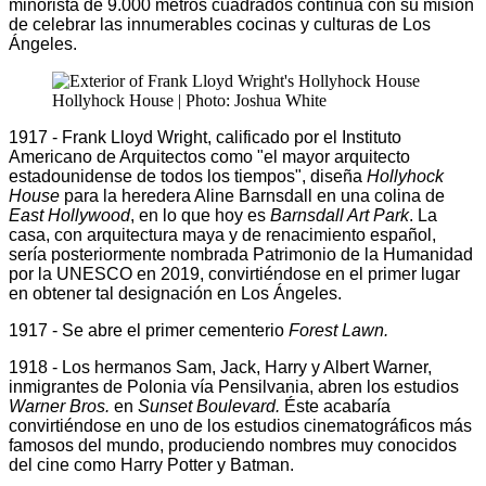
minorista de 9.000 metros cuadrados continúa con su misión
de celebrar las innumerables cocinas y culturas de Los
Ángeles.
Hollyhock House | Photo: Joshua White
1917 - Frank Lloyd Wright, calificado por el Instituto
Americano de Arquitectos como "el mayor arquitecto
estadounidense de todos los tiempos", diseña
Hollyhock
House
para la heredera Aline Barnsdall en una colina de
East Hollywood
, en lo que hoy es
Barnsdall Art Park
. La
casa, con arquitectura maya y de renacimiento español,
sería posteriormente nombrada Patrimonio de la Humanidad
por la UNESCO en 2019, convirtiéndose en el primer lugar
en obtener tal designación en Los Ángeles.
1917 - Se abre el primer cementerio
Forest Lawn.
1918 - Los hermanos Sam, Jack, Harry y Albert Warner,
inmigrantes de Polonia vía Pensilvania, abren los estudios
Warner Bros.
en
Sunset Boulevard.
Éste acabaría
convirtiéndose en uno de los estudios cinematográficos más
famosos del mundo, produciendo nombres muy conocidos
del cine como Harry Potter y Batman.