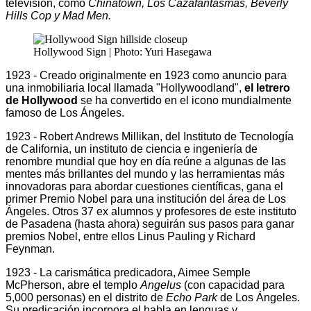
televisión, como
Chinatown, Los Cazafantasmas, Beverly
Hills Cop y Mad Men.
Hollywood Sign | Photo: Yuri Hasegawa
1923 - Creado originalmente en 1923 como anuncio para
una inmobiliaria local llamada "Hollywoodland",
el letrero
de Hollywood
se ha convertido en el icono mundialmente
famoso de Los Ángeles.
1923 - Robert Andrews Millikan, del Instituto de Tecnología
de California, un instituto de ciencia e ingeniería de
renombre mundial que hoy en día reúne a algunas de las
mentes más brillantes del mundo y las herramientas más
innovadoras para abordar cuestiones científicas, gana el
primer Premio Nobel para una institución del área de Los
Ángeles. Otros 37 ex alumnos y profesores de este instituto
de Pasadena (hasta ahora) seguirán sus pasos para ganar
premios Nobel, entre ellos Linus Pauling y Richard
Feynman.
1923 - La carismática predicadora, Aimee Semple
McPherson, abre el templo
Angelus
(con capacidad para
5,000 personas) en el distrito de
Echo Park
de Los Ángeles.
Su predicación incorpora el habla en lenguas y