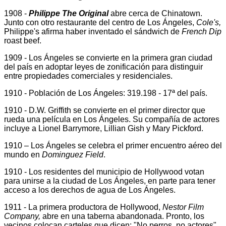
1908 -
Philippe The Original
abre cerca de Chinatown.
Junto con otro restaurante del centro de Los Ángeles,
Cole's,
Philippe's afirma haber inventado el sándwich de
French Dip
roast beef.
1909 - Los Ángeles se convierte en la primera gran ciudad
del país en adoptar leyes de zonificación para distinguir
entre propiedades comerciales y residenciales.
1910 - Población de Los Ángeles: 319.198 - 17ª del país.
1910 - D.W. Griffith se convierte en el primer director que
rueda una película en Los Ángeles. Su compañía de actores
incluye a Lionel Barrymore, Lillian Gish y Mary Pickford.
1910 – Los Ángeles se celebra el primer encuentro aéreo del
mundo en
Dominguez Field
.
1910 - Los residentes del municipio de Hollywood votan
para unirse a la ciudad de Los Ángeles, en parte para tener
acceso a los derechos de agua de Los Ángeles.
1911 - La primera productora de Hollywood,
Nestor Film
Company,
abre en una taberna abandonada. Pronto, los
vecinos colocan carteles que dicen: "No perros, no actores".