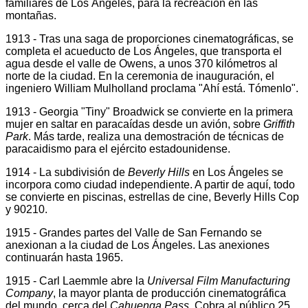
familiares de Los Ángeles, para la recreación en las
montañas.
1913 - Tras una saga de proporciones cinematográficas, se
completa el acueducto de Los Ángeles, que transporta el
agua desde el valle de Owens, a unos 370 kilómetros al
norte de la ciudad. En la ceremonia de inauguración, el
ingeniero William Mulholland proclama "Ahí está. Tómenlo".
1913 - Georgia "Tiny" Broadwick se convierte en la primera
mujer en saltar en paracaídas desde un avión, sobre
Griffith
Park
. Más tarde, realiza una demostración de técnicas de
paracaidismo para el ejército estadounidense.
1914 - La subdivisión de
Beverly Hills
en Los Ángeles se
incorpora como ciudad independiente. A partir de aquí, todo
se convierte en piscinas, estrellas de cine, Beverly Hills Cop
y 90210.
1915 - Grandes partes del Valle de San Fernando se
anexionan a la ciudad de Los Ángeles. Las anexiones
continuarán hasta 1965.
1915 - Carl Laemmle abre la
Universal Film Manufacturing
Company
, la mayor planta de producción cinematográfica
del mundo, cerca del
Cahuenga Pass.
Cobra al público 25