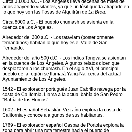
Circa 38.000 a.C. - Los Ángeles lleva decenas de miles de
años atrayendo visitantes, ya que un fósil queda atrapado en
lo que hoy son las Fosas de Alquitrán de
La Brea.
Circa 8000 a.C. - El pueblo chumash se asienta en la
cuenca de Los Ángeles.
Alrededor del 300 a.C. - Los tataviam (posteriormente
fernandinos) habitan lo que hoy es el Valle de San
Fernando.
Alrededor del año 500 d.C. - Los indios Tongva se asientan
en la cuenca de Los Ángeles. Algunos relatos dicen que
desplazaron a los chumash. En el siglo XVI, el principal
pueblo de la región se llamará Yang-Na, cerca del actual
Ayuntamiento de Los Ángeles.
1542 - El explorador portugués Juan Cabrillo navega por la
costa de California. Llama a la actual bahía de San Pedro
"Bahía de los Humos".
1602 - El español Sebastián Vizcaíno explora la costa de
California y conoce a algunos de sus habitantes.
1769 - El explorador español Gaspar de Portola explora la
zona para abrir una ruta terrestre hacia el puerto de