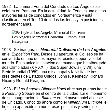
1922 - La primera Feria del Condado de Los Ángeles se
celebra en Pomona. En la actualidad, la Feria es una de las
mayores ferias de condados en Norteamérica y está
clasificada en el Top 10 de todas las ferias y exposiciones
norteamericanas.
Los Angeles Memorial Coliseum
|
Photo: Yuri
Hasegawa
1923 - Se inaugura el
Memorial Coliseum de Los Ángeles
en el
Exposition Park
. Desde su apertura, el Coliseo se ha
convertido en uno de los mayores recintos deportivos del
mundo. Es la única instalación del mundo que ha albergado
dos Olimpiadas (X y XXIII), dos Super Bowls (I y VII), una
Serie Mundial (1959), una misa papal y la visita de tres
presidentes de Estados Unidos: John F. Kennedy, Richard
Nixon y Ronald Reagan.
1923 - El
Los Angeles Biltmore Hotel
abre sus puertas frente
a
Pershing Square
en el centro de la ciudad. En el momento
de su inauguración, el
Biltmore
era el mayor hotel al oeste
de Chicago. Conocido ahora como el
Millennium Biltmore
, el
hotel ha aparecido en numerosas películas y series de