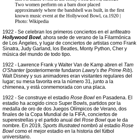
Two women perform on a barn door placed
approximately where the bandshell was built, in the first
known music event at the Hollywood Bowl, ca.1920 |
Photo: Wikipedia
1922 - Se celebran los primeros conciertos en el anfiteatro
Hollywood Bowl
, ahora sede de verano de la Filarmónica
de Los Ángeles, y lugar de conciertos de artistas como Frank
Sinatra, Judy Garland, los Beatles, Monty Python, Cher y
música del mundo de todo tipo.
1922 - Lawrence Frank y Walter Van de Kamp abren el
Tam
O'Shanter
(posteriormente fundaron
Lawry's the Prime Rib
).
Walt Disney y sus animadores eran visitantes regulares del
lugar; su mesa favorita era la número 31, junto a la
chimenea, y está conmemorada con una placa.
1922 - Se construye el estadio
Rose Bowl
en Pasadena. El
estadio ha acogido cinco Super Bowls, partidos por la
medalla de oro de dos Juegos Olímpicos de Verano, dos
finales de la Copa Mundial de la FIFA, conciertos de
superestrellas y el partido anual del
Rose Bowl
que le da
nombre. En 2019,
Sports Illustrated
nombró al estadio
Rose
Bowl
como el mejor estadio en la historia del fútbol
universitario.