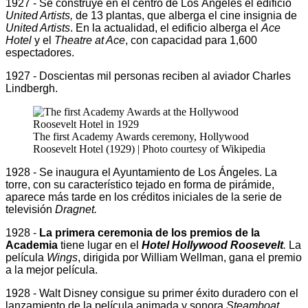
1927 - Se construye en el centro de Los Ángeles el edificio
United Artists,
de 13 plantas, que alberga el cine insignia de
United Artists
. En la actualidad, el edificio alberga el
Ace
Hotel
y el
Theatre at Ace
, con capacidad para 1,600
espectadores.
1927 - Doscientas mil personas reciben al aviador Charles
Lindbergh.
The first Academy Awards ceremony, Hollywood
Roosevelt Hotel (1929) | Photo courtesy of Wikipedia
1928 - Se inaugura el Ayuntamiento de Los Ángeles. La
torre, con su característico tejado en forma de pirámide,
aparece más tarde en los créditos iniciales de la serie de
televisión
Dragnet.
1928 -
La primera ceremonia de los premios de la
Academia
tiene lugar en el
Hotel Hollywood Roosevelt
.
La
película
Wings
, dirigida por William Wellman, gana el premio
a la mejor película.
1928 - Walt Disney consigue su primer éxito duradero con el
lanzamiento de la película animada y sonora
Steamboat