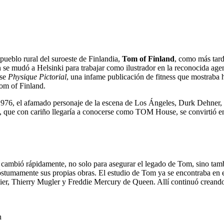
eblo rural del suroeste de Finlandia,
Tom of Finland
, como más tard
n se mudó a Helsinki para trabajar como ilustrador en la reconocida 
nse
Physique Pictorial
, una infame publicación de fitness que mostraba 
om of Finland.
76, el afamado personaje de la escena de Los Ángeles, Durk Dehner, i
, que con cariño llegaría a conocerse como TOM House, se convirtió en 
ambió rápidamente, no solo para asegurar el legado de Tom, sino tambié
tumamente sus propias obras. El estudio de Tom ya se encontraba en el á
er, Thierry Mugler y Freddie Mercury de Queen. Allí continuó creando
n