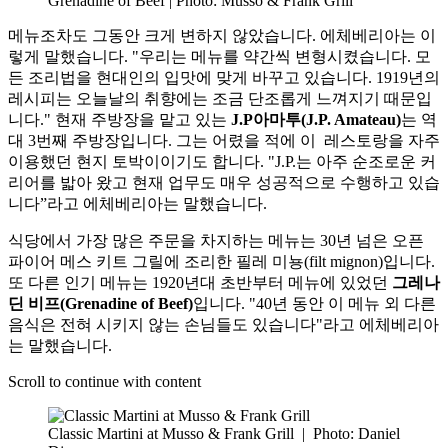
Grenadine of Beef | Photo: Musso & Frank Grill
메뉴조차도 그동안 크게 변하지 않았습니다. 에체베리아는 이
렇게 말했습니다. "우리는 메뉴를 약간씩 변형시켰습니다. 모
든 조리법을 현대인의 입맛에 맞게 바꾸고 있습니다. 1919년의
레시피는 오늘날의 취향에는 조금 단조롭게 느껴지기 때문입
니다." 현재 주방장을 맡고 있는
J.P아마투(J.P. Amateau)
는 역
대 3번째 주방장입니다. 그는 어렸을 적에 이 레스토랑을 자주
이용했던 현지 토박이이기도 합니다. "J.P.는 아주 순조로운 커
리어를 밟아 왔고 현재 업무도 매우 성공적으로 수행하고 있습
니다”라고 에체베리아는 말했습니다.
식당에서 가장 많은 주문을 차지하는 메뉴는 30년 넘은 오픈
파이어 메스 키트 그릴에 조리한 필레 미뇽(filt mignon)입니다.
또 다른 인기 메뉴는 1920년대 초반부터 메뉴에 있었던
그레나
딘 비프(Grenadine of Beef)
입니다. "40년 동안 이 메뉴 외 다른
음식은 전혀 시키지 않는 손님들도 있습니다"라고 에체베리아
는 말했습니다.
Scroll to continue with content
Classic Martini at Musso & Frank Grill
|
Photo: Daniel