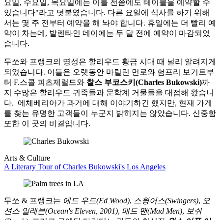
요일, 수요일, 목요일에는 이틀 전쯤에도 테이블을 예약할 수
있습니다"라고 덧붙였습니다. 다른 요일에 식사를 하기 위해
서는 몇 주 전부터 예약을 해 놔야 합니다. 휴일에는 더 빨리 예
약이 차는데, 발렌타인 데이에는 두 달 전에 예약이 마감되었
습니다.
무쏘와 프랭크의 명성은 할리우드 황금 시대 때 널리 알려지게
되었습니다. 이들은 오랫동안 마릴린 먼로와 험프리 보거트부
터 F.스콜 피츠제럴드와
찰스 부코스키(Charles Bukowski)
까
지 수많은 할리우드 귀족들과 문학계 거물들을 대접해 왔습니
다. 에체베리아가 과거에 대해 이야기하긴 했지만, 현재 가게
를 찾는 유명한 고객들이 누군지 밝히지는 않았습니다. 신중함
또한 이 곳의 비결입니다.
Arts & Culture
A Literary Tour of Charles Bukowski's Los Angeles
무쏘 & 프랭크는
에드 우드(Ed Wood)
,
스윙어스(Swingers)
,
오
션스 일레븐(Ocean's Eleven, 2001)
,
매드 맨(Mad Men)
,
보쉬