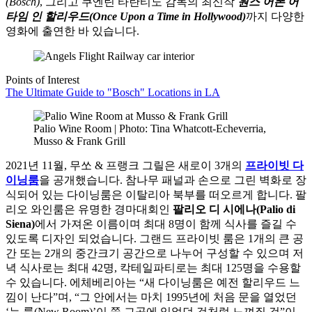
(Bosch)
, 그리고 쿠엔틴 타란티노 감독의 최신작
원스 어폰 어
타임 인 할리우드(Once Upon a Time in Hollywood)
까지 다양한
영화에 출연한 바 있습니다.
Points of Interest
The Ultimate Guide to "Bosch" Locations in LA
Palio Wine Room | Photo: Tina Whatcott-Echeverria,
Musso & Frank Grill
2021년 11월, 무쏘 & 프랭크 그릴은 새로이 3개의
프라이빗 다
이닝룸
을 공개했습니다. 참나무 패널과 손으로 그린 벽화로 장
식되어 있는 다이닝룸은 이탈리아 북부를 떠오르게 합니다. 팔
리오 와인룸은 유명한 경마대회인
팔리오 디 시에나(Palio di
Siena)
에서 가져온 이름이며 최대 8명이 함께 식사를 즐길 수
있도록 디자인 되었습니다. 그랜드 프라이빗 룸은 1개의 큰 공
간 또는 2개의 중간크기 공간으로 나누어 구성할 수 있으며 저
녁 식사로는 최대 42명, 칵테일파티로는 최대 125명을 수용할
수 있습니다. 에체베리아는 “새 다이닝룸은 예전 할리우드 느
낌이 난다”며, “그 안에서는 마치 1995년에 처음 문을 열었던
‘뉴 룸(New Room)’이 쭉 그곳에 있었던 것처럼 느껴질 것”이