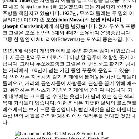
(Frank Toulet
)는 자신들의 이름을 걸고 식당을 열었습니다. 이
후 셰프 장 루(Jean Rue)를 고용했으며 그는 지금까지 53년간
주방을 책임지고 있습니다. 1927년, 무쏘와 툴레는 두 명의 이
탈리아인 이민자
존 모쏘(John Mosso)
와
요셉 카리시미
(Joseph Carrissimi)
에게 식당을 넘겼습니다. 현재 무쏘 & 프랭
크 그릴은 모쏘 집안의 3대와 4대가 소유하여 운영중입니다.
그중 한 명인 에체베리아(Echeverria)는 모쏘의 증손자입니다.
1919년에 식당이 개업한 이래로 주변 환경은 많이 바뀌었습니
다. 지금은 할리우드 대로가 더 이상 말 경주에 적합한 곳이 아
닙니다. 그러나 무쏘&프랭크 그릴은 이 번잡하고 활기가 넘치
는 거리에서 100년이 넘는 기간 동안 꾸준히 운영되고 있습니
다. 밖에서는 자동차와 길가 카페에서 틀어놓은 최신 노래들이
들려오고, 거리의 공연자들이 사람들의 관심을 끌기 위해 애쓰
고, 유행하는 티셔츠가 기념품 가게에서 쏟아져 나옵니다. 가
게 내부에는 코트를 걸 수 있는 옷걸이가 달려 있는 짙은 색의
목재 좌석들이 있습니다. 이런 좌석은 따뜻한 날씨의 로스앤젤
레스에서는 보기 드문 물건입니다. 빨간 재킷을 입은 바텐더는
수십 년의 세월을 간직한 계산대에서 여러분을 응대할 것입니
다.