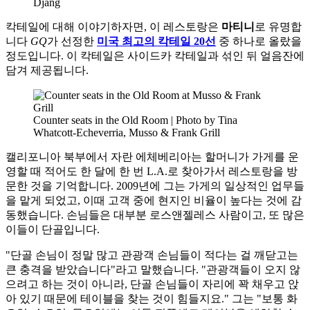
Djang
칵테일에 대해 이야기하자면, 이 레스토랑은
마티니
로 유명합
니다
GQ
가 선정한
미국 최고의 칵테일 20선
중 하나로 올랐을
정도입니다. 이 칵테일은 사이드카 칵테일과 섞인 뒤 얼음잔에
담겨 제공됩니다.
Counter seats in the Old Room | Photo by Tina
Whatcott-Echeverria, Musso & Frank Grill
캘리포니아 북부에서 자란 에체베리아는 할머니가 가게를 운
영할 때 적어도 한 달에 한 번 L.A.로 찾아가서 레스토랑을 방
문한 것을 기억합니다. 2009년에 그는 가게의 일상적인 업무들
을 맡게 되었고, 이때 고객 중에 현지인 비율이 높다는 것에 감
동했습니다. 손님들은 대부분 로스앤젤레스 사람이고, 또 많은
이들이 단골입니다.
"단골 손님이 정말 많고 관광객 손님들이 적다는 걸 깨닫고는
큰 충격을 받았습니다"라고 말했습니다. "관광객들이 오지 않
으려고 하는 것이 아니라, 단골 손님들이 자리에 꽉 채우고 앉
아 있기 때문에 테이블을 찾는 것이 힘들지요." 그는 "보통 화