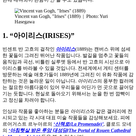
Vincent van Gogh, "Irises" (1889)
|
Photo: Yuri
Hasegawa
1. “아이리스(IRISES)”
빈센트 반 고흐의 걸작인
아이리스
(1889)는 캔버스 위에 섬세
한 꽃들이 그려진 뛰어난 작품입니다. 발길을 멈추고 꽃들의
움직임과 곡선, 비틀린 실루엣 등에서 반 고흐의 시선으로 아
이리스를 바라볼 수 있을 것입니다. 전세계에서 게티 센터를
방문하는 예술 애호가들이 1889년에 그려진 이 유화 작품에 감
탄하는 것은 놀라운 일이 아닙니다.
아이리스
의 풍부한 컬러에
는 절묘한 아름다움이 있어 우리들을 어딘가 먼 곳으로 끌어당
기는 듯합니다. 현실로 돌아오기 위해서는 눈을 한 번 깜빡이
고 정신을 차려야 합니다.
인상파 작품을 좋아하는 분들은
아이리스
와 같은 갤러리에 전
시되고 있는 각 시대 대표 미술 작품들을 감상해보세요. 피에
르어거스트 르누아르의
‘산책로(La Promenade)’
, 클로드 모네
의
‘아침햇살 받은 루앙 대성당(The Portal of Rouen Cathedral