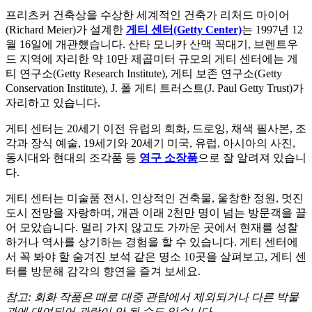
프리츠커 건축상을 수상한 세계적인 건축가 리처드 마이어
(Richard Meier)가 설계한
게티 센터(Getty Center)
는 1997년 12
월 16일에 개관했습니다. 산타 모니카 산맥 꼭대기, 브렌트우
드 지역에 자리한 약 10만 제곱미터 규모의 게티 센터에는 게
티 연구소(Getty Research Institute), 게티 보존 연구소(Getty
Conservation Institute), J. 폴 게티 트러스트(J. Paul Getty Trust)가
자리하고 있습니다.
게티 센터는 20세기 이전 유럽의 회화, 드로잉, 채색 필사본, 조
각과 장식 예술, 19세기와 20세기 미국, 유럽, 아시아의 사진,
동시대와 현대의 조각품 등
영구 소장품
으로 잘 알려져 있습니
다.
게티 센터는 미술품 전시, 인상적인 건축물, 울창한 정원, 멋진
도시 전망을 자랑하며, 개관 이래 2천만 명이 넘는 방문객을 끌
어 모았습니다. 멀리 가지 않고도 가까운 곳에서 현재를 성찰
하거나 역사를 상기하는 경험을 할 수 있습니다. 게티 센터에
서 꼭 봐야 할 숨겨진 보석 같은 명소 10곳을 살펴보고, 게티 센
터를 방문해 감각의 향연을 즐겨 보세요.
참고: 회화 작품은 때로 대중 관람에서 제외되거나 다른 박물
관에 대여되어 관람이 안 될 수도 있습니다.