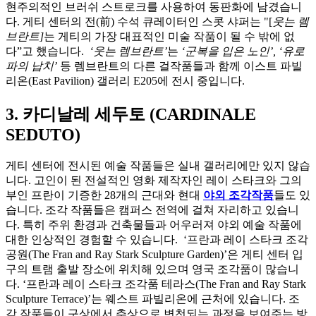
현주의적인 브러쉬 스트로크를 사용하여 동판화에 남겼습니
다. 게티 센터의 전(前) 수석 큐레이터인 스콧 샤퍼는 "[
웃는 렘
브란트]
는 게티의 가장 대표적인 미술 작품이 될 수 밖에 없
다”고 했습니다.
‘웃는 렘브란트’
는
‘군복을 입은 노인’, ‘유로
파의 납치’
등 렘브란트의 다른 걸작품들과 함께 이스트 파빌
리온(East Pavilion) 갤러리 E205에 전시 중입니다.
3. 카디날레 세두토 (CARDINALE
SEDUTO)
게티 센터에 전시된 예술 작품들은 실내 갤러리에만 있지 않습
니다. 고인이 된 전설적인 영화 제작자인 레이 스타크와 그의
부인 프란이 기증한 28개의 근대와 현대
야외 조각작품
들도 있
습니다. 조각 작품들은 캠퍼스 전역에 걸쳐 자리하고 있습니
다. 특히 주위 환경과 건축물들과 어우러져 야외 예술 작품에
대한 인상적인 경험할 수 있습니다. ‘프란과 레이 스타크 조각
공원(The Fran and Ray Stark Sculpture Garden)’은 게티 센터 입
구의 트램 출발 장소에 위치해 있으며 영국 조각품이 많습니
다. ‘프란과 레이 스타크 조각품 테라스(The Fran and Ray Stark
Sculpture Terrace)’는 웨스트 파빌리온에 근처에 있습니다. 조
각 작품들이 구상에서 추상으로 변천되는 과정을 보여주는 방