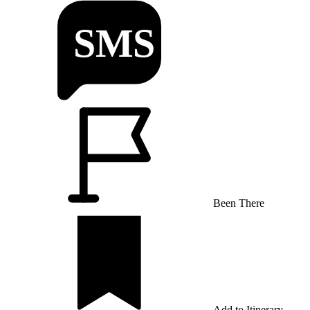
Been There
Add to Itinerary