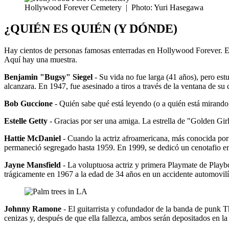
Hollywood Forever Cemetery
|
Photo: Yuri Hasegawa
¿QUIÉN ES QUIÉN (Y DÓNDE)
Hay cientos de personas famosas enterradas en Hollywood Forever. En
Aquí hay una muestra.
Benjamin "Bugsy" Siegel
- Su vida no fue larga (41 años), pero est
alcanzara. En 1947, fue asesinado a tiros a través de la ventana de s
Bob Guccione
- Quién sabe qué está leyendo (o a quién está mirando) 
Estelle Getty
- Gracias por ser una amiga. La estrella de "Golden Gir
Hattie McDaniel
- Cuando la actriz afroamericana, más conocida por 
permaneció segregado hasta 1959. En 1999, se dedicó un cenotafio en
Jayne Mansfield
- La voluptuosa actriz y primera Playmate de Playbo
trágicamente en 1967 a la edad de 34 años en un accidente automovilí
Johnny Ramone
- El guitarrista y cofundador de la banda de punk T
cenizas y, después de que ella fallezca, ambos serán depositados en