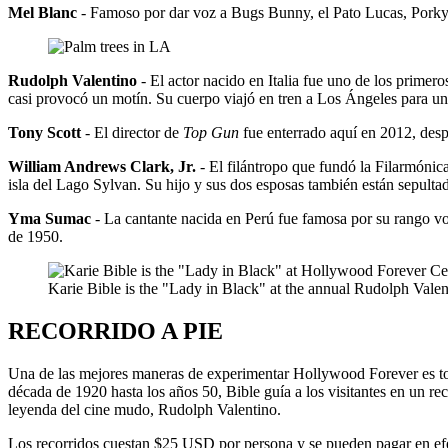
Mel Blanc
- Famoso por dar voz a Bugs Bunny, el Pato Lucas, Porky P
Rudolph Valentino
- El actor nacido en Italia fue uno de los prime
casi provocó un motín. Su cuerpo viajó en tren a Los Ángeles para u
Tony Scott
- El director de
Top Gun
fue enterrado aquí en 2012, des
William Andrews Clark, Jr.
- El filántropo que fundó la Filarmónic
isla del Lago Sylvan. Su hijo y sus dos esposas también están sepult
Yma Sumac
- La cantante nacida en Perú fue famosa por su rango vo
de 1950.
Karie Bible is the "Lady in Black" at the annual Rudolph Valen
RECORRIDO A PIE
Una de las mejores maneras de experimentar Hollywood Forever es
década de 1920 hasta los años 50, Bible guía a los visitantes en un r
leyenda del cine mudo, Rudolph Valentino.
Los recorridos cuestan $25 USD por persona y se pueden pagar en efec