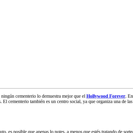
 y ningún cementerio lo demuestra mejor que el
Hollywood Forever
. En
. El cementerio también es un centro social, ya que organiza una de las 
to, es posible que apenas lo notes, a menos que estés tratando de sortea