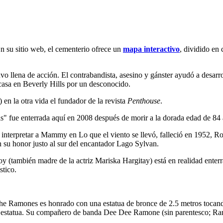
 su sitio web, el cementerio ofrece un
mapa interactivo
, dividido en 
uvo llena de acción. El contrabandista, asesino y gánster ayudó a desarr
u casa en Beverly Hills por un desconocido.
en la otra vida el fundador de la revista
Penthouse
.
ls" fue enterrada aquí en 2008 después de morir a la dorada edad de 84
interpretar a Mammy en Lo que el viento se llevó, falleció en 1952, Rot
 su honor justo al sur del encantador Lago Sylvan.
y (también madre de la actriz Mariska Hargitay) está en realidad ente
stico.
he Ramones es honrado con una estatua de bronce de 2.5 metros tocando
 la estatua. Su compañero de banda Dee Dee Ramone (sin parentesco; Ra