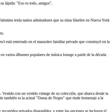
su lápida: "Eso es todo, amigos".
 Valentino tenía tantos admiradores que su misa fúnebre en Nueva York
dro.
wl está enterrado en el mausoleo familiar privado que construyó en la
en varios álbumes populares de música lounge a partir de la década
. Vestida con un vestido vintage de su colección, que abarca desde la
Bible también es la actual "Dama de Negro" que rinde homenaje a la
ecorridos privados disponibles, y entre las opciones se incluyen el