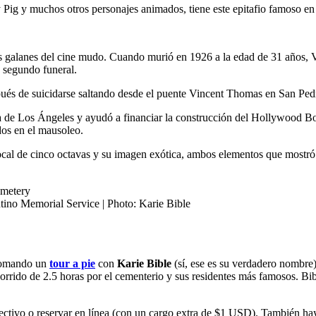
ig y muchos otros personajes animados, tiene este epitafio famoso en 
ros galanes del cine mudo. Cuando murió en 1926 a la edad de 31 años,
n segundo funeral.
pués de suicidarse saltando desde el puente Vincent Thomas en San Pe
a de Los Ángeles y ayudó a financiar la construcción del Hollywood Bo
ados en el mausoleo.
cal de cinco octavas y su imagen exótica, ambos elementos que mostró 
tino Memorial Service | Photo: Karie Bible
 tomando un
tour a pie
con
Karie Bible
(sí, ese es su verdadero nombre)
ecorrido de 2.5 horas por el cementerio y sus residentes más famosos. 
tivo o reservar en línea (con un cargo extra de $1 USD). También hay r