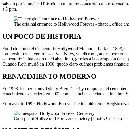
sábado por la noche. Ubicado en un tramo concurrido a pocas cuadras al
a 5 p.m.
The original entrance to Hollywood Forever - chapel, office a
UN POCO DE HISTORIA
Fundado como el Cementerio Hollywood Memorial Park en 1899, cuando l
Lankershim y su yerno Isaac Van Nuys, vendieron grandes porciones de
cementerio había caído en el abandono, gracias a la corrupción de su 
Cuando Roth murió en 1998, quedó claro cuántos problemas financieros
RENACIMIENTO MODERNO
En 1998, los hermanos Tyler y Brent Cassity compraron el cementerio
renacimiento se aceleró en 2002 con las noches de cine al aire libre. 
En mayo de 1999, Hollywood Forever fue incluido en el Registro Nac
Cinespia at Hollywood Forever Cemetery | Photo: Cinespia