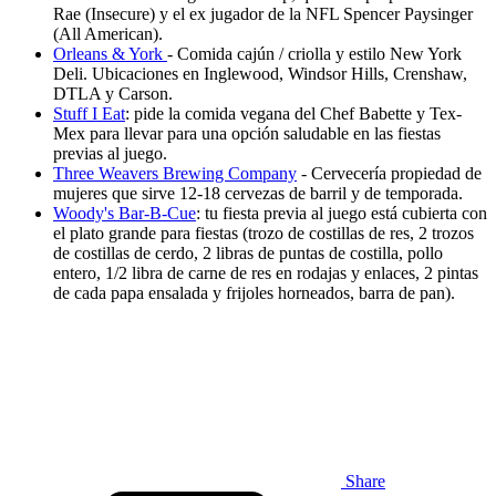
Rae (Insecure) y el ex jugador de la NFL Spencer Paysinger
(All American).
Orleans & York
- Comida cajún / criolla y estilo New York
Deli. Ubicaciones en Inglewood, Windsor Hills, Crenshaw,
DTLA y Carson.
Stuff I Eat
: pide la comida vegana del Chef Babette y Tex-
Mex para llevar para una opción saludable en las fiestas
previas al juego.
Three Weavers Brewing Company
- Cervecería propiedad de
mujeres que sirve 12-18 cervezas de barril y de temporada.
Woody's Bar-B-Cue
: tu fiesta previa al juego está cubierta con
el plato grande para fiestas (trozo de costillas de res, 2 trozos
de costillas de cerdo, 2 libras de puntas de costilla, pollo
entero, 1/2 libra de carne de res en rodajas y enlaces, 2 pintas
de cada papa ensalada y frijoles horneados, barra de pan).
Share