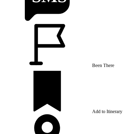
Been There
Add to Itinerary