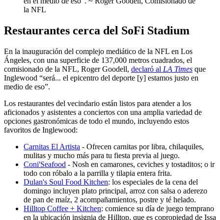
en el medio de eso". ~ Roger Goodell, Comisionado de
la NFL
Restaurantes cerca del SoFi Stadium
En la inauguración del complejo mediático de la NFL en Los
Ángeles, con una superficie de 137,000 metros cuadrados, el
comisionado de la NFL, Roger Goodell,
declaró al
LA Times
que
Inglewood “será... el epicentro del deporte [y] estamos justo en
medio de eso”.
Los restaurantes del vecindario están listos para atender a los
aficionados y asistentes a conciertos con una amplia variedad de
opciones gastronómicas de todo el mundo, incluyendo estos
favoritos de Inglewood:
Carnitas El Artista
- Ofrecen carnitas por libra, chilaquiles,
mulitas y mucho más para tu fiesta previa al juego.
Coni'Seafood
- Nosh en camarones, ceviches y tostaditos; o ir
todo con róbalo a la parrilla y tilapia entera frita.
Dulan's Soul Food Kitchen
: los especiales de la cena del
domingo incluyen plato principal, arroz con salsa o aderezo
de pan de maíz, 2 acompañamientos, postre y té helado.
Hilltop Coffee + Kitchen
: comience su día de juego temprano
en la ubicación insignia de Hilltop, que es copropiedad de Issa