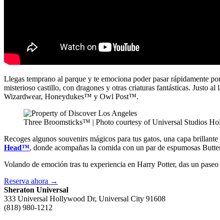
Llegas temprano al parque y te emociona poder pasar rápidamente por
misterioso castillo, con dragones y otras criaturas fantásticas. Justo a
Wizardwear, Honeydukes™ y Owl Post™.
Three Broomsticks™ | Photo courtesy of Universal Studios H
Recoges algunos souvenirs mágicos para tus gatos, una capa brillante
Head™
, donde acompañas la comida con un par de espumosas Butterbe
Volando de emoción tras tu experiencia en Harry Potter, das un pase
Reserva ahora
→
Sheraton Universal
333 Universal Hollywood Dr, Universal City 91608
(818) 980-1212