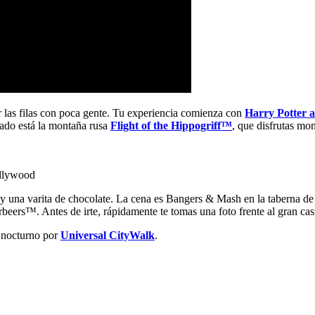
 las filas con poca gente. Tu experiencia comienza con
Harry Potter 
l lado está la montaña rusa
Flight of the Hippogriff™
, que disfrutas mo
ollywood
 y una varita de chocolate. La cena es Bangers & Mash en la taberna de
ers™. Antes de irte, rápidamente te tomas una foto frente al gran cas
o nocturno por
Universal CityWalk
.