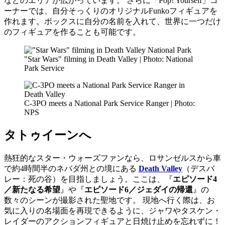
などのエリアが広がっています。 さらに「Pop! Yourself」コ
ーナーでは、自分そっくりのオリジナルFunkoフィギュアを
作れます。ボックスに自分の名前を入れて、世界に一つだけ
のフィギュアを作ることも可能です。
"Star Wars" filming in Death Valley | Photo: National
Park Service
C-3PO meets a National Park Service Ranger | Photo:
NPS
タトゥイーンへ
熱狂的なスター・ウォーズファンなら、ロサンゼルスから車
で約4時間半のネバダ州との境にある
Death Valley
（デスバ
レー：死の谷）を目指しましょう。ここは、『
エピソード4
／新たなる希望
』や『
エピソード6／ジェダイの帰還
』の
数々のシーンが撮影された聖地です。 現地へ行く際は、お
気に入りの名場面を再現できるように、ジャワやタスケン・
レイダーのアクションフィギュアと日焼け止めを忘れずに！