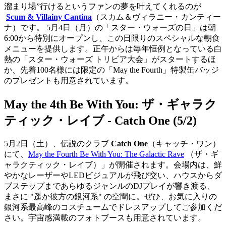
溜まり場”行けるというファンの夢を叶えてくれるのが
Scum & Villainy Cantina
（スカム＆ヴィラニー・カンティー
ナ）です。 5月4日（月）の「スター・ウォーズの日」は朝
6:00から特別にオープンし、この日限りのスペシャルな朝食
メニューを提供します。正午からは毎年恒例となっている白
熱の「スター・ウォーズ トリビア大会」がスタートするほ
か、先着100名様には限定の「May the Fourth」特製缶バッジ
のプレゼントも用意されています。
May the 4th Be With You: ザ・ギャラク
ティック・レイブ - Catch One (5/2)
5月2日（土）、伝説のクラブ
Catch One
（キャッチ・ワン）
にて、
May the Fourth Be With You: The Galactic Rave
（ザ・ギ
ャラクティック・レイブ）」が開催されます。会場内は、鮮
やかなレーザーやLEDビジュアルが飛び交い、ハウスからダ
ブステップまであらゆるジャンルのDJプレイが響き渡る、
まさに "遥か彼方の銀河系" の空間に。ぜひ、お気に入りの
銀河系最高峰のコスチュームでドレスアップしてご参加くだ
さい。宇宙感満載のフォトブースも用意されています。