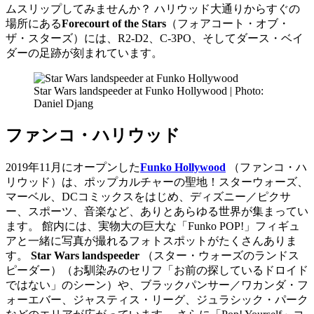
ムスリップしてみませんか？ ハリウッド大通りからすぐの
場所にある
Forecourt of the Stars
（フォアコート・オブ・
ザ・スターズ）には、R2-D2、C-3PO、そしてダース・ベイ
ダーの足跡が刻まれています。
Star Wars landspeeder at Funko Hollywood | Photo:
Daniel Djang
ファンコ・ハリウッド
2019年11月にオープンした
Funko Hollywood
（ファンコ・ハ
リウッド）は、ポップカルチャーの聖地！スターウォーズ、
マーベル、DCコミックスをはじめ、ディズニー／ピクサ
ー、スポーツ、音楽など、ありとあらゆる世界が集まってい
ます。 館内には、実物大の巨大な「Funko POP!」フィギュ
アと一緒に写真が撮れるフォトスポットがたくさんありま
す。
Star Wars landspeeder
（スター・ウォーズのランドス
ピーダー）（お馴染みのセリフ「お前の探しているドロイド
ではない」のシーン）や、ブラックパンサー／ワカンダ・フ
ォーエバー、ジャスティス・リーグ、ジュラシック・パーク