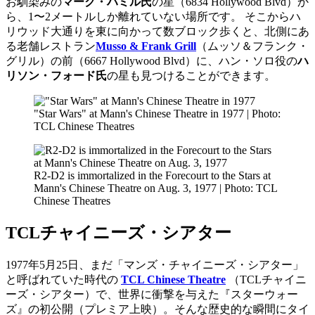
お馴染みの
マーク・ハミル氏
の星（6834 Hollywood Blvd）か
ら、1〜2メートルしか離れていない場所です。 そこからハ
リウッド大通りを東に向かって数ブロック歩くと、北側にあ
る老舗レストラン
Musso & Frank Grill
（ムッソ＆フランク・
グリル）の前（6667 Hollywood Blvd）に、ハン・ソロ役の
ハ
リソン・フォード氏
の星も見つけることができます。
"Star Wars" at Mann's Chinese Theatre in 1977 | Photo:
TCL Chinese Theatres
R2-D2 is immortalized in the Forecourt to the Stars at
Mann's Chinese Theatre on Aug. 3, 1977 | Photo: TCL
Chinese Theatres
TCLチャイニーズ・シアター
1977年5月25日、まだ「マンズ・チャイニーズ・シアター」
と呼ばれていた時代の
TCL Chinese Theatre
（TCLチャイニ
ーズ・シアター）で、世界に衝撃を与えた『スターウォー
ズ』の初公開（プレミア上映）。そんな歴史的な瞬間にタイ