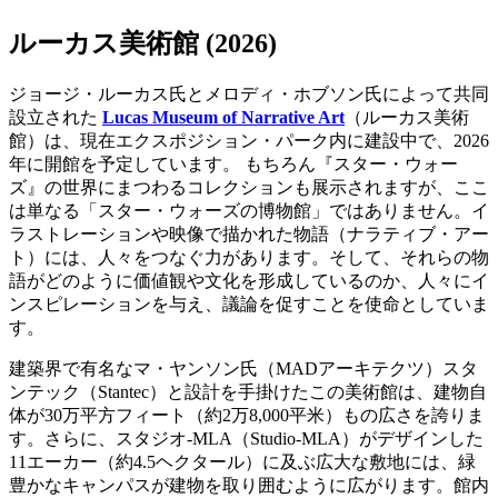
ルーカス美術館 (2026)
ジョージ・ルーカス氏とメロディ・ホブソン氏によって共同
設立された
Lucas Museum of Narrative Art
（ルーカス美術
館）は、現在エクスポジション・パーク内に建設中で、2026
年に開館を予定しています。 もちろん『スター・ウォー
ズ』の世界にまつわるコレクションも展示されますが、ここ
は単なる「スター・ウォーズの博物館」ではありません。イ
ラストレーションや映像で描かれた物語（ナラティブ・アー
ト）には、人々をつなぐ力があります。そして、それらの物
語がどのように価値観や文化を形成しているのか、人々にイ
ンスピレーションを与え、議論を促すことを使命としていま
す。
建築界で有名なマ・ヤンソン氏（MADアーキテクツ）スタ
ンテック（Stantec）と設計を手掛けたこの美術館は、建物自
体が30万平方フィート（約2万8,000平米）もの広さを誇りま
す。さらに、スタジオ-MLA（Studio-MLA）がデザインした
11エーカー（約4.5ヘクタール）に及ぶ広大な敷地には、緑
豊かなキャンパスが建物を取り囲むように広がります。館内