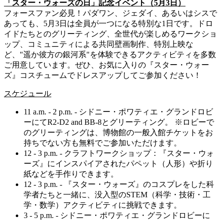
「スター・ウォーズの日」記念イベント（5月3日）
フォースファン必見！パダワン、ジェダイ、あるいはシスで
あっても、5月3日は全員が一つになる特別な1日です。ドロ
イドたちとのグリーティング、全世代が楽しめるワークショ
ップ、コミュニティによる共同壁画制作、特別上映な
ど、"遥か彼方の銀河系"を体験できるアクティビティを多数
ご用意しています。ぜひ、お気に入りの『スター・ウォー
ズ』コスチュームでドレスアップしてご参加ください！
スケジュール
11 a.m. - 2 p.m. - シドニー・ポワティエ・グランドロビ
ーにてR2-D2 and BB-8とグリーティング。 ※ロビーで
のグリーティングは、博物館の一般入館チケットをお
持ちでない方も無料でご参加いただけます。
12 - 3 p.m. - クラフトワークショップ：『スター・ウォ
ーズ』にインスパイアされたパペット（人形）や折り
紙などを手作りできます。
12 - 3 p.m. - 『スター・ウォーズ』のコスプレをした科
学者たちと一緒に、没入型のSTEM（科学・技術・工
学・数学）アクティビティに挑戦できます。
3 - 5 p.m. - シドニー・ポワティエ・グランドロビーに