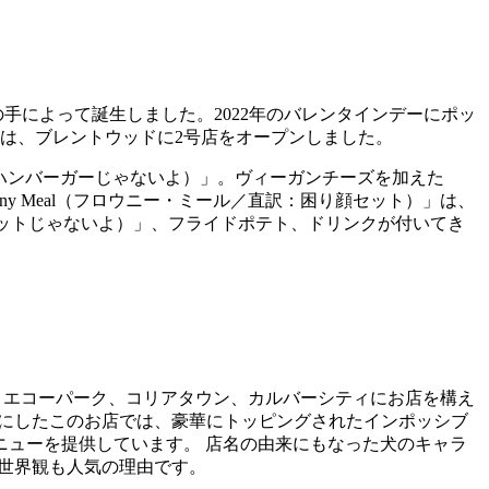
手によって誕生しました。2022年のバレンタインデーにポッ
には、ブレントウッドに2号店をオープンしました。
r（ハンバーガーじゃないよ）」。ヴィーガンチーズを加えた
Frowny Meal（フロウニー・ミール／直訳：困り顔セット）」は、
キンナゲットじゃないよ）」、フライドポテト、ドリンクが付いてき
に、エコーパーク、コリアタウン、カルバーシティにお店を構え
実にしたこのお店では、豪華にトッピングされたインポッシブ
ューを提供しています。 店名の由来にもなった犬のキャラ
世界観も人気の理由です。