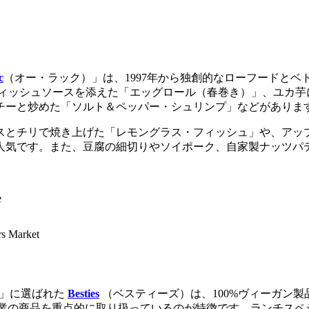
c
（オー・ラック）」は、1997年から独創的なローフードと
フィッシュソースを添えた「エッグロール（春巻き）」、ユカ芋
チーと炒めた「ソルト＆ペッパー・シュリンプ」などがありま
スとチリで焼き上げた「レモングラス・フィッシュ」や、アッ
人気です。また、豆腐の細切りやソイポーク、自家製ナッツパ
e
rs Market
ー」に選ばれた
Besties
（ベスティーズ）は、100%ヴィーガン
系企業の商品を重点的に取り扱っているのが特徴です。ランチス