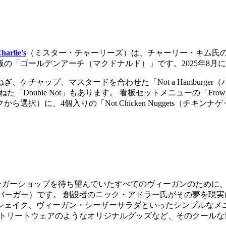
harlie's
（ミスター・チャーリーズ）は、チャーリー・キム氏の
の「ゴールデンアーチ（マクドナルド）」です。2025年8月
ケチャップ、マスタードを合わせた「Not a Hamburge
ーズを重ねた「Double Not」もあります。 看板セットメニューの「
択）に、4個入りの「Not Chicken Nuggets（チ
ハンバーガーショップを待ち望んでいたすべてのヴィーガンのため
バーガー）です。 創設者のニック・アドラー氏がその夢を現
シェイク、ヴィーガン・シーザーサラダといったシンプルなメニ
ストリートウェアのようなオリジナルグッズなど、そのクールな