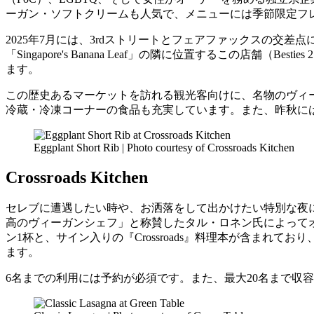
ーガン・ソフトクリームも人気で、メニューには季節限定フ
2025年7月には、3rdストリートとフェアファックスの交差点
「Singapore's Banana Leaf」の隣に位置するこの店舗
ます。
この歴史あるマーケットを訪れる観光客向けに、名物のヴィー
冷蔵・冷凍コーナーの食品も充実しています。また、昨秋にはダウンタ
Eggplant Short Rib | Photo courtesy of Crossroads Kitchen
Crossroads Kitchen
セレブに遭遇したい時や、お洒落をして出かけたい特別な夜
高のヴィーガンシェフ」と称賛したタル・ロネン氏によって
ン1杯と、サイン入りの『Crossroads』料理本が含ま
ます。
6名までの利用には予約が必須です。また、最大20名まで収