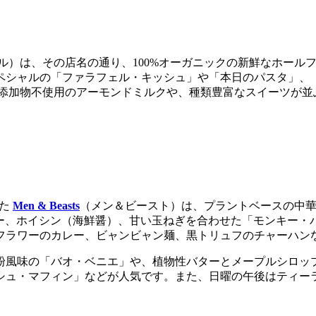
ル）は、その店名の通り、100%オーガニックの新鮮なホール
ペシャルの「ファラフェル・キッシュ」や「本日のパスタ」、
、添加物不使用のアーモンドミルクや、種類豊富なスイーツが並
した
Men & Beasts
（メン＆ビースト）は、プラントベースの中華
ーシュー、ホイシン（海鮮醤）、甘い玉ねぎを合わせた「モンキー・バ
フラワーのカレー、ビャンビャン麺、黒トリュフのチャーハン
粉風味の「バオ・ベニエ」や、植物性バターとメープルシロッ
シュ・マフィン」などが人気です。また、日曜の午後はティー