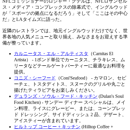
NFLコミッショナーのロジャー・グデルは、NFLロサンゼル
ス・メディア・コンプレックスの除幕式で、イングルウッド
が「スポーツの拠点になるだろう」そして「ここはその中心
だ」とLAタイムズに語った。
近隣のレストランでは、地元イングルウッドだけでなく、世
界各地の人気メニューと取り揃え、みなさまをお迎えする準
備が整っています。
カルニータス・エル・アルティスタ
（Carnitas El
Artista） - 1ポンド単位でカーニタス、チラキレス、ム
リータなどテールゲートパーティーに最適なお料理を
提供。
コニズ・シーフード
（Coni'Seafood） - カマロン、セビ
ーチェ、トスタディトス、スヌークのグリルや丸ごと
揚げたティラピアをお楽しみください。
デュランズ・ソウル・フード・キッチン
(Dulan's Soul
Food Kitchen) - サンデー ディナー スペシャルは、メイ
ン料理、ライスにグレービー、または、コーンブレッ
ド ドレッシング、サイドディッシュ 2 品、デザート、
アイスティーが含まれています。
ヒルトップ コーヒー + キッチン
(Hilltop Coffee +