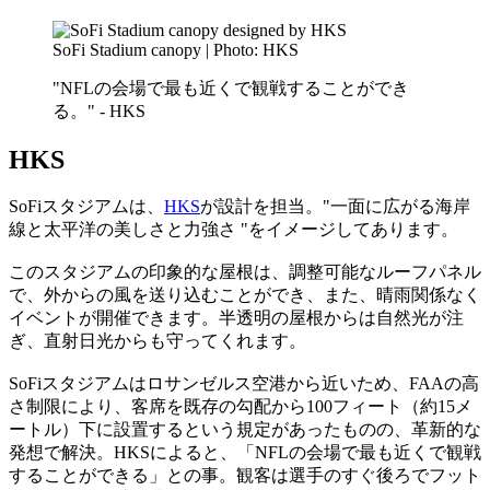
SoFi Stadium canopy | Photo: HKS
"NFLの会場で最も近くで観戦することができ
る。" - HKS
HKS
SoFiスタジアムは、
HKS
が設計を担当。"一面に広がる海岸
線と太平洋の美しさと力強さ "をイメージしてあります。
このスタジアムの印象的な屋根は、調整可能なルーフパネル
で、外からの風を送り込むことができ、また、晴雨関係なく
イベントが開催できます。半透明の屋根からは自然光が注
ぎ、直射日光からも守ってくれます。
SoFiスタジアムはロサンゼルス空港から近いため、FAAの高
さ制限により、客席を既存の勾配から100フィート（約15メ
ートル）下に設置するという規定があったものの、革新的な
発想で解決。HKSによると、「NFLの会場で最も近くで観戦
することができる」との事。観客は選手のすぐ後ろでフット