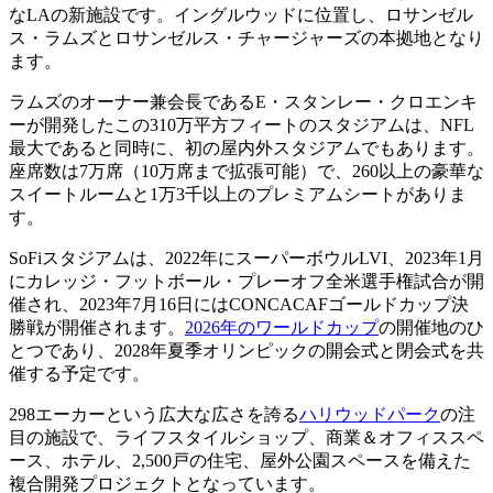
なLAの新施設です。イングルウッドに位置し、ロサンゼル
ス・ラムズとロサンゼルス・チャージャーズの本拠地となり
ます。
ラムズのオーナー兼会長であるE・スタンレー・クロエンキ
ーが開発したこの310万平方フィートのスタジアムは、NFL
最大であると同時に、初の屋内外スタジアムでもあります。
座席数は7万席（10万席まで拡張可能）で、260以上の豪華な
スイートルームと1万3千以上のプレミアムシートがありま
す。
SoFiスタジアムは、2022年にスーパーボウルLVI、2023年1月
にカレッジ・フットボール・プレーオフ全米選手権試合が開
催され、2023年7月16日にはCONCACAFゴールドカップ決
勝戦が開催されます。
2026年のワールドカップ
の開催地のひ
とつであり、2028年夏季オリンピックの開会式と閉会式を共
催する予定です。
298エーカーという広大な広さを誇る
ハリウッドパーク
の注
目の施設で、ライフスタイルショップ、商業＆オフィススペ
ース、ホテル、2,500戸の住宅、屋外公園スペースを備えた
複合開発プロジェクトとなっています。