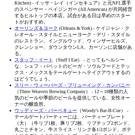
Kitchen) - イッサ・レイ（インセキュア）と元NFL選手
のスペンサー・ペイジンガー (All American) が共同経営
するヒルトップの本店。試合がある日は早めのスター
トがおすすめ。
オーリンズ＆ヨーク
(Orleans & York) - ケイジャン・ク
レオール・スタイルとニューヨーク・デリ・スタイル
のレストラン。イングルウッド、ウィンザーヒルズ、
クレンショー、ダウンタウンLA、カーソンに店舗があ
る。
スタッフ・イート
（Stuff I Eat） - とってもヘルシー
な、シェフ・バベットのビーガ・ソウルフードとテッ
クス・メックスをテールゲートへテイクアウトするの
はどうでしょう。
スリー・ウィーバーズ・ブリューイング・カンパニー
（Three Weavers Brewing Company） - 12～18種類の人
気のビールや季節のビールを提供している、女性オー
ナーの醸造所。
ウッディーズ・バーベキュー
（Woody's Bar-B-Cue） -
テールゲートパーティーには、パーティープレート
（大）（牛リブ1枚、豚リブ2枚、リブチップ2ポンド、
丸ごとチキン、牛スライス・リンク各1/2ポンド、ポテ