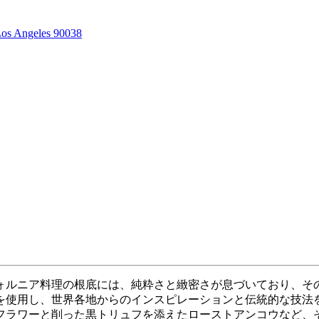
Los Angeles 90038
フォルニア料理の根底には、純粋さと緻密さが息づいており、
を使用し、世界各地からのインスピレーションと伝統的な技法
フラワーと削った黒トリュフを添えたローストアンコウなど、