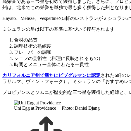
高栄誉である三つ星を初めて獲得しました。さらに、プロビ
州は、北米でこの栄誉を単独で最も多く獲得した州となりま
Hayato、Mélisse、Vespertineの3軒のレストランがミ
ミシュランの星は以下の基準に基づいて授与されます：
食材の品質
調理技術の熟練度
フレーバーの調和
シェフの芸術性（料理に反映されるもの）
時間とメニュー全体にわたる一貫性
カリフォルニア州で新たにビブグルマンに認定
された6軒の
ラサルマ、ヴィン・フォーク）。ミシュランの「おすすめレス
プロビデンスとソムニが歴史的な三つ星を獲得した経緯と、
Uni Egg at Providence
|
Photo: Daniel Djang