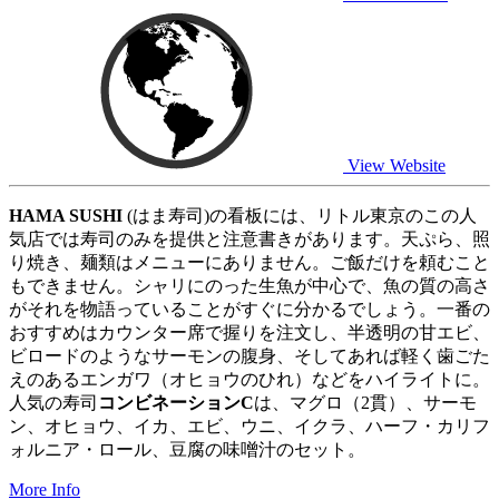
View Website
HAMA SUSHI
(はま寿司)の看板には、リトル東京のこの人
気店では寿司のみを提供と注意書きがあります。天ぷら、照
り焼き、麺類はメニューにありません。ご飯だけを頼むこと
もできません。シャリにのった生魚が中心で、魚の質の高さ
がそれを物語っていることがすぐに分かるでしょう。一番の
おすすめはカウンター席で握りを注文し、半透明の甘エビ、
ビロードのようなサーモンの腹身、そしてあれば軽く歯ごた
えのあるエンガワ（オヒョウのひれ）などをハイライトに。
人気の寿司
コンビネーションC
は、マグロ（2貫）、サーモ
ン、オヒョウ、イカ、エビ、ウニ、イクラ、ハーフ・カリフ
ォルニア・ロール、豆腐の味噌汁のセット。
More Info