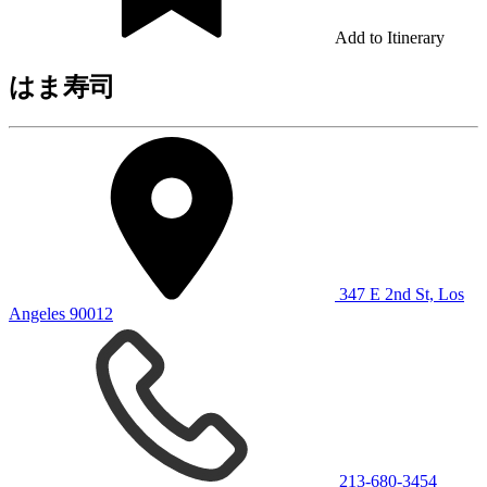
Add to Itinerary
はま寿司
347 E 2nd St, Los
Angeles 90012
213-680-3454