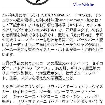
View Website
2022年6月にオープンした
BAR SAWA
(バー・サワ)は、ミシ
ュランの星を獲得した隣の姉妹店Sushi Kaneyoshi（鮨かねよ
し：下記参照）よりもお手頃な価格帯（185ドル、カクテル
ペアリングのオプション45ドル）で、江戸前スタイルのおま
かせ料理を体験できるお店です。照明を抑えた店内は、東京
の高級リスニング・バーを思わせる雰囲気。バックバーの脇
にはオーディオマニア向けのスピーカーからジャズが流れ、
バーの一角には響のウイスキー・ボトルが壁一面に飾られて
います。
17品の季節のおまかせコースの最近のハイライトは、
セイコ
ガニ
、ノドグロの 「タコス」、あん肝、ギリシャ産黒鯛の
リンゴポン酢和え、北海道産ホタテ、牡蠣ピューレフロー
ト、生姜、メジソを添えたの茶碗蒸しなど。
カクテルのペアリングは、サワ・ハイボール（トキ・ウイス
キー、ゆずビターズ、ソーダ、グレープフルーツ・ピー
ル）、ジャパニーズ・ネグローニ（ロク・ジン、カンパリ、
梅酒）、サワ・マティーニ（ハク・ウオツカとダッサイ）な