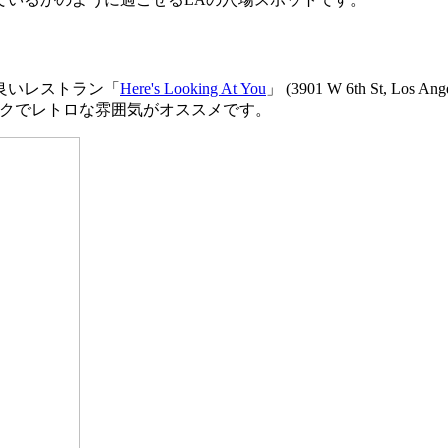
良いレストラン「
Here's Looking At You
」 (3901 W 6th St,
5）は、クラシックでレトロな雰囲気がオススメです。