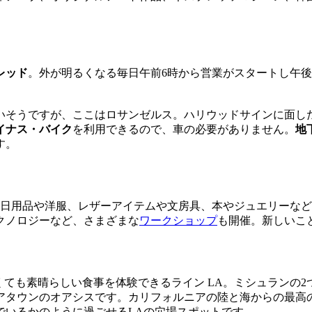
レッド
。外が明るくなる毎日午前6時から営業がスタートし午
いそうですが、ここはロサンゼルス。ハリウッドサインに面し
ライナス・バイク
を利用できるので、車の必要がありません。
地
す。
た、日用品や洋服、レザーアイテムや文房具、本やジュエリーな
クノロジーなど、さまざまな
ワークショップ
も開催。新しいこ
なくても素晴らしい食事を体験できるライン LA。ミシュランの
アタウンのオアシスです。カリフォルニアの陸と海からの最高
でいるかのように過ごせるLAの穴場スポットです。