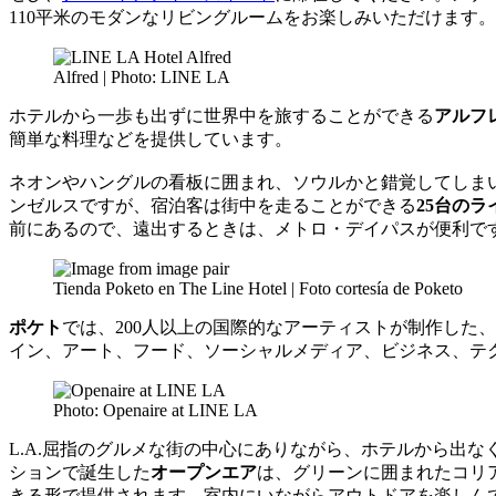
110平米のモダンなリビングルームをお楽しみいただけます。
Alfred | Photo: LINE LA
ホテルから一歩も出ずに世界中を旅することができる
アルフ
簡単な料理などを提供しています。
ネオンやハングルの看板に囲まれ、ソウルかと錯覚してしま
ンゼルスですが、宿泊客は街中を走ることができる
25台の
前にあるので、遠出するときは、メトロ・デイパスが便利で
Tienda Poketo en The Line Hotel | Foto cortesía de Poketo
ポケト
では、200人以上の国際的なアーティストが制作し
イン、アート、フード、ソーシャルメディア、ビジネス、テ
Photo: Openaire at LINE LA
L.A.屈指のグルメな街の中心にありながら、ホテルから出
ションで誕生した
オープンエア
は、グリーンに囲まれたコリ
きる形で提供されます。室内にいながらアウトドアを楽しん