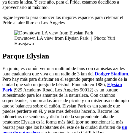
ya tienes la idea. Y este año, para el Pride, estamos decididos a
aprovecharlo al máximo.
Sigue leyendo para conocer los mejores espacios para celebrar el
Pride al aire libre en Los Ángeles.
Downtown LA view from Elysian Park
|
Photo: Yuri
Hasegawa
Parque Elysian
En junio, es común ver una multitud de fans con camisetas azules
para cualquiera que viva en un radio de 3 km del
Dodger Stadium
.
Pero hay más para disfrutar en el segundo parque más grande de la
ciudad que solo un juego de béisbol. Fundado en 1886,
Elysian
Park
(929 Academy Road, Los Ángeles 90012) es un parque
subestimado para los amantes de la naturaleza. Con caminos
serpenteantes, sombreadas áreas de picnic y un misterioso columpio
que se balancea sobre el cañón. Elysian Park es tan grande que
puedes perderte en él, y este mes deberías hacerlo. Recorre los
kilómetros de senderos y disfruta de la sorprendente falta de
peatones: Elysian es la forma más fácil (por no mencionar la más
barata) para que los habitantes del este de la ciudad disfruten de
un
poco de naturaleza
sin tener que ir hasta Griffith Park.