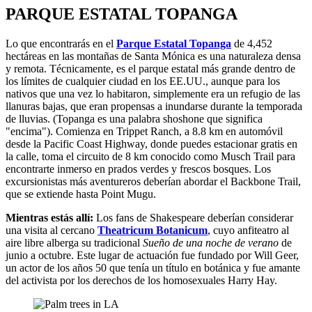
PARQUE ESTATAL TOPANGA
Lo que encontrarás en el
Parque Estatal Topanga
de 4,452
hectáreas en las montañas de Santa Mónica es una naturaleza densa
y remota. Técnicamente, es el parque estatal más grande dentro de
los límites de cualquier ciudad en los EE.UU., aunque para los
nativos que una vez lo habitaron, simplemente era un refugio de las
llanuras bajas, que eran propensas a inundarse durante la temporada
de lluvias. (Topanga es una palabra shoshone que significa
"encima"). Comienza en Trippet Ranch, a 8.8 km en automóvil
desde la Pacific Coast Highway, donde puedes estacionar gratis en
la calle, toma el circuito de 8 km conocido como Musch Trail para
encontrarte inmerso en prados verdes y frescos bosques. Los
excursionistas más aventureros deberían abordar el Backbone Trail,
que se extiende hasta Point Mugu.
Mientras estás allí:
Los fans de Shakespeare deberían considerar
una visita al cercano
Theatricum Botanicum
, cuyo anfiteatro al
aire libre alberga su tradicional
Sueño de una noche de verano
de
junio a octubre. Este lugar de actuación fue fundado por Will Geer,
un actor de los años 50 que tenía un título en botánica y fue amante
del activista por los derechos de los homosexuales Harry Hay.