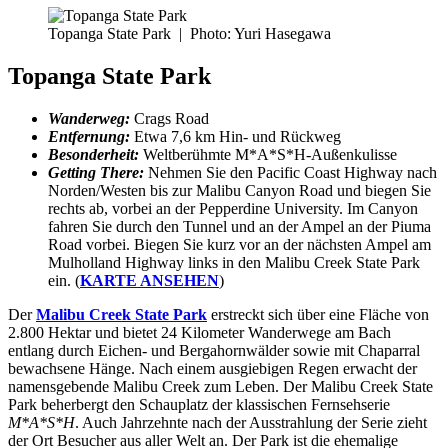
Topanga State Park
|
Photo: Yuri Hasegawa
Topanga State Park
Wanderweg:
Crags Road
Entfernung:
Etwa 7,6 km Hin- und Rückweg
Besonderheit:
Weltberühmte M*A*S*H-Außenkulisse
Getting There:
Nehmen Sie den Pacific Coast Highway nach
Norden/Westen bis zur Malibu Canyon Road und biegen Sie
rechts ab, vorbei an der Pepperdine University. Im Canyon
fahren Sie durch den Tunnel und an der Ampel an der Piuma
Road vorbei. Biegen Sie kurz vor an der nächsten Ampel am
Mulholland Highway links in den Malibu Creek State Park
ein. (
KARTE ANSEHEN
)
Der
Malibu Creek State Park
erstreckt sich über eine Fläche von
2.800 Hektar und bietet 24 Kilometer Wanderwege am Bach
entlang durch Eichen- und Bergahornwälder sowie mit Chaparral
bewachsene Hänge. Nach einem ausgiebigen Regen erwacht der
namensgebende Malibu Creek zum Leben. Der Malibu Creek State
Park beherbergt den Schauplatz der klassischen Fernsehserie
M*A*S*H
. Auch Jahrzehnte nach der Ausstrahlung der Serie zieht
der Ort Besucher aus aller Welt an. Der Park ist die ehemalige