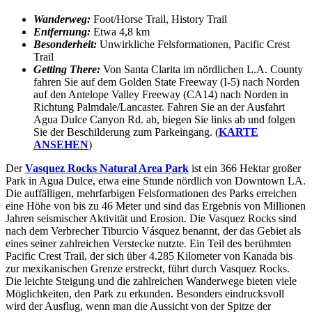
Wanderweg:
Foot/Horse Trail, History Trail
Entfernung:
Etwa 4,8 km
Besonderheit:
Unwirkliche Felsformationen, Pacific Crest
Trail
Getting There:
Von Santa Clarita im nördlichen L.A. County
fahren Sie auf dem Golden State Freeway (I-5) nach Norden
auf den Antelope Valley Freeway (CA14) nach Norden in
Richtung Palmdale/Lancaster. Fahren Sie an der Ausfahrt
Agua Dulce Canyon Rd. ab, biegen Sie links ab und folgen
Sie der Beschilderung zum Parkeingang. (
KARTE
ANSEHEN
)
Der
Vasquez Rocks Natural Area Park
ist ein 366 Hektar großer
Park in Agua Dulce, etwa eine Stunde nördlich von Downtown LA.
Die auffälligen, mehrfarbigen Felsformationen des Parks erreichen
eine Höhe von bis zu 46 Meter und sind das Ergebnis von Millionen
Jahren seismischer Aktivität und Erosion. Die Vasquez Rocks sind
nach dem Verbrecher Tiburcio Vásquez benannt, der das Gebiet als
eines seiner zahlreichen Verstecke nutzte. Ein Teil des berühmten
Pacific Crest Trail, der sich über 4.285 Kilometer von Kanada bis
zur mexikanischen Grenze erstreckt, führt durch Vasquez Rocks.
Die leichte Steigung und die zahlreichen Wanderwege bieten viele
Möglichkeiten, den Park zu erkunden. Besonders eindrucksvoll
wird der Ausflug, wenn man die Aussicht von der Spitze der