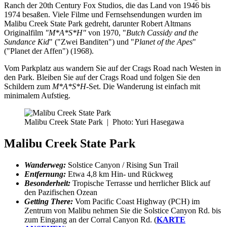
Ranch der 20th Century Fox Studios, die das Land von 1946 bis
1974 besaßen. Viele Filme und Fernsehsendungen wurden im
Malibu Creek State Park gedreht, darunter Robert Altmans
Originalfilm
"M*A*S*H"
von 1970, "
Butch Cassidy and the
Sundance Kid
" ("Zwei Banditen") und "
Planet of the Apes
"
("Planet der Affen") (1968).
Vom Parkplatz aus wandern Sie auf der Crags Road nach Westen in
den Park. Bleiben Sie auf der Crags Road und folgen Sie den
Schildern zum
M*A*S*H
-Set. Die Wanderung ist einfach mit
minimalem Aufstieg.
Malibu Creek State Park
|
Photo: Yuri Hasegawa
Malibu Creek State Park
Wanderweg:
Solstice Canyon / Rising Sun Trail
Entfernung:
Etwa 4,8 km Hin- und Rückweg
Besonderheit:
Tropische Terrasse und herrlicher Blick auf
den Pazifischen Ozean
Getting There:
Vom Pacific Coast Highway (PCH) im
Zentrum von Malibu nehmen Sie die Solstice Canyon Rd. bis
zum Eingang an der Corral Canyon Rd. (
KARTE