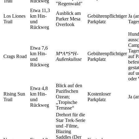
Trail
Rückweg
"Regenwald"
Etwa 11,3
Ausblick am
Los Liones
km Hin-
Gebührenpflichtiger
Ja (a
Parker Mesa
Trail
und
Parkplatz
Tage
Overlook
Rückweg
Hund
aussc
Campi
Etwa 7,6
Tages
km Hin-
M*A*S*H-
Gebührenpflichtiger
Crags Road
auf P
und
Außenkulisse
Parkplatz
befes
Rückweg
gesta
auf u
oder
Blick auf den
Etwa 4,8
Pazifischen
Rising Sun
km Hin-
Kostenloser
Ozean;
Ja (a
Trail
und
Parkplatz
„Tropische
Rückweg
Terrasse“
Drehort für die
Star Trek-Serie
und -Filme,
Blazing
Saddles (Der