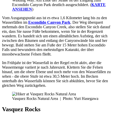
Winding Way. Am Ende der Straße ist der Eingang zum
Escondido Canyon Park deutlich ausgeschildert. (
KARTE
ANSEHEN
)
Vom Ausgangspunkt aus ist es etwa 1,6 Kilometer lang bis zu den
Wasserfällen im
Escondido Canyon Park
. Der Weg überquert
mehrmals den Escondido Canyon Creek, also stellen Sie sich darauf
ein, dass Sie nasse Füße bekommen, wenn Sie in der Regenzeit
wandern. Es handelt sich um einen allmählichen Aufstieg, der sich
zwischen den Bäumen und entlang der Canyonwände hin und her
bewegt. Bald stehen Sie am Fuße der 15 Meter hohen Escondido
Falls und bewundern den mehrstufigen Katarakt, der über
moosbewachsene Felsen fließt.
Im Frühjahr ist der Wasserfall in der Regel recht aktiv, aber die
Wassermenge variiert je nach Jahreszeit. Klettern Sie die Felsen
hinauf, um die obere Ebene und noch mehr von den Wasserfällen zu
sehen - die obere Stufe ist etwa 30,5 Meter hoch. Im Becken
unterhalb des Wasserfalls können Sie sich abkühlen, bevor Sie den
gleichen Weg zurückgehen.
Vasquez Rocks Natural Area
|
Photo: Yuri Hasegawa
Vasquez Rocks