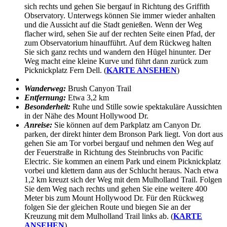
sich rechts und gehen Sie bergauf in Richtung des Griffith
Observatory. Unterwegs können Sie immer wieder anhalten
und die Aussicht auf die Stadt genießen. Wenn der Weg
flacher wird, sehen Sie auf der rechten Seite einen Pfad, der
zum Observatorium hinaufführt. Auf dem Rückweg halten
Sie sich ganz rechts und wandern den Hügel hinunter. Der
Weg macht eine kleine Kurve und führt dann zurück zum
Picknickplatz Fern Dell. (
KARTE ANSEHEN
)
Wanderweg:
Brush Canyon Trail
Entfernung:
Etwa 3,2 km
Besonderheit:
Ruhe und Stille sowie spektakuläre Aussichten
in der Nähe des Mount Hollywood Dr.
Anreise:
Sie können auf dem Parkplatz am Canyon Dr.
parken, der direkt hinter dem Bronson Park liegt. Von dort aus
gehen Sie am Tor vorbei bergauf und nehmen den Weg auf
der Feuerstraße in Richtung des Steinbruchs von Pacific
Electric. Sie kommen an einem Park und einem Picknickplatz
vorbei und klettern dann aus der Schlucht heraus. Nach etwa
1,2 km kreuzt sich der Weg mit dem Mulholland Trail. Folgen
Sie dem Weg nach rechts und gehen Sie eine weitere 400
Meter bis zum Mount Hollywood Dr. Für den Rückweg
folgen Sie der gleichen Route und biegen Sie an der
Kreuzung mit dem Mulholland Trail links ab. (
KARTE
ANSEHEN
)