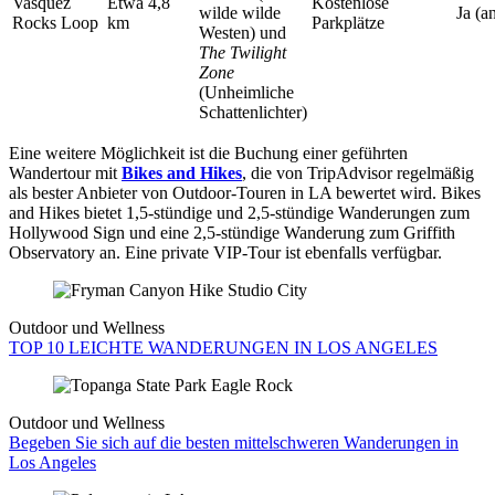
Vasquez
Etwa 4,8
Kostenlose
wilde wilde
Ja (a
Rocks Loop
km
Parkplätze
Westen) und
The Twilight
Zone
(Unheimliche
Schattenlichter)
Eine weitere Möglichkeit ist die Buchung einer geführten
Wandertour mit
Bikes and Hikes
, die von TripAdvisor regelmäßig
als bester Anbieter von Outdoor-Touren in LA bewertet wird. Bikes
and Hikes bietet 1,5-stündige und 2,5-stündige Wanderungen zum
Hollywood Sign und eine 2,5-stündige Wanderung zum Griffith
Observatory an. Eine private VIP-Tour ist ebenfalls verfügbar.
Outdoor und Wellness
TOP 10 LEICHTE WANDERUNGEN IN LOS ANGELES
Outdoor und Wellness
Begeben Sie sich auf die besten mittelschweren Wanderungen in
Los Angeles