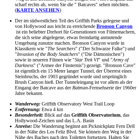
scharf rechts ab, wenn Sie die " Batcaves" sehen möchten.
(
KARTE ANSEHEN
)
Der im südwestlichen Teil des Griffith Parks gelegene und
von Hollywood aus leicht zu erreichende
Bronson Canyon
ist ein beliebter Drehort für Generationen von Filmemachern,
die sich seine abgelegene, etwas fremdartig anmutende
Umgebung zunutze machen. Bronson Canyon wurde in
Klassikern wie "
The Searchers
" ("Der Schwarze Falke") und
"
Invasion of the Body Snatchers
" ("Die Dämonischen")
sowie in neueren Filmen wie "
Star Trek VI
" und "
Army of
Darkness
" ("Armee der Finsternis") gezeigt. "Bronson Cave"
ist eigentlich ein 15 Meter langer Tunnel, der Überrest eines
Steinbruchs, der 1903 gegründet wurde und ursprünglich
Brush Canyon hieß. Der Tunneleingang ist vor allem als der
Eingang der Batcave aus der
Batman
-Fernsehserie der 1960er
Jahre bekannt.
Wanderweg:
Griffith Observatory West Trail Loop
Entfernung:
Etwa 4 km
Besonderheit:
Blick auf das
Griffith Observatorium
, das
Hollywood-Zeichen und das L.A. Basin
Anreise:
Die Wanderung beginnt am Picknickplatz Fern Dell
in der Nähe des Los Feliz Blvd. Sie können den Weg in der
Nähe des Baches nach den Toiletten fortsetzen. Halten Sie