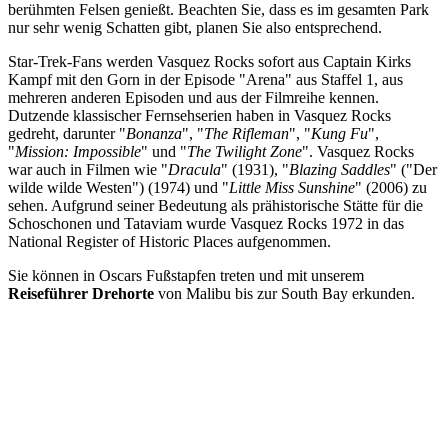
berühmten Felsen genießt. Beachten Sie, dass es im gesamten Park
nur sehr wenig Schatten gibt, planen Sie also entsprechend.
Star-Trek-Fans werden Vasquez Rocks sofort aus Captain Kirks
Kampf mit den Gorn in der Episode "Arena" aus Staffel 1, aus
mehreren anderen Episoden und aus der Filmreihe kennen.
Dutzende klassischer Fernsehserien haben in Vasquez Rocks
gedreht, darunter "
Bonanza
", "
The Rifleman
", "
Kung Fu
",
"
Mission: Impossible
" und "
The Twilight Zone
". Vasquez Rocks
war auch in Filmen wie "
Dracula
" (1931), "
Blazing Saddles
" ("Der
wilde wilde Westen") (1974) und "
Little Miss Sunshine
" (2006) zu
sehen. Aufgrund seiner Bedeutung als prähistorische Stätte für die
Schoschonen und Tataviam wurde Vasquez Rocks 1972 in das
National Register of Historic Places aufgenommen.
Sie können in Oscars Fußstapfen treten und mit unserem
Reiseführer Drehorte
von Malibu bis zur South Bay erkunden.