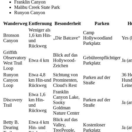
Franklin Canyon
Malibu Creek State Park
Runyon Canyon
Wanderweg
Entfernung
Besonderheit
Parken
H
Weniger als
Camp
Bronson
1,6 km Hin-
„Die Batcave“
Hollywoodland
Yes (
Canyon
und
Parkplatz
Rückweg
Griffith
Blick auf das
Observatory
Gebührenpflichtiger
Etwa 4 km
Hollywood-
Ja (a
West Trail
Parkplatz
Zeichen
Loop
Runyon
Etwa 4,8
Sichtung von
36 He
Parken auf der
Canyon
km Hin-und
Prominenten,
Hund
Straße
Loop
Rückweg
Cloud's Rest
Leine
Franklin
Etwa 1,6
Canyon Lake,
Discovery
km Hin-
Parken auf der
Sooky
Ja (a
Trail
und
Straße
Goldman
Rückweg
Nature Center
Blick auf das
Betty B.
Etwa 4 km
Valley,
Kostenloser
Dearing
Hin- und
Ja (a
TreePeople,
Parkplatz