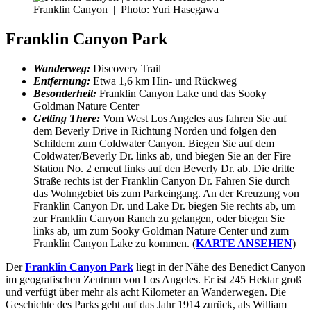
Franklin Canyon
|
Photo: Yuri Hasegawa
Franklin Canyon Park
Wanderweg:
Discovery Trail
Entfernung:
Etwa 1,6 km Hin- und Rückweg
Besonderheit:
Franklin Canyon Lake und das Sooky
Goldman Nature Center
Getting There:
Vom West Los Angeles aus fahren Sie auf
dem Beverly Drive in Richtung Norden und folgen den
Schildern zum Coldwater Canyon. Biegen Sie auf dem
Coldwater/Beverly Dr. links ab, und biegen Sie an der Fire
Station No. 2 erneut links auf den Beverly Dr. ab. Die dritte
Straße rechts ist der Franklin Canyon Dr. Fahren Sie durch
das Wohngebiet bis zum Parkeingang. An der Kreuzung von
Franklin Canyon Dr. und Lake Dr. biegen Sie rechts ab, um
zur Franklin Canyon Ranch zu gelangen, oder biegen Sie
links ab, um zum Sooky Goldman Nature Center und zum
Franklin Canyon Lake zu kommen. (
KARTE ANSEHEN
)
Der
Franklin Canyon Park
liegt in der Nähe des Benedict Canyon
im geografischen Zentrum von Los Angeles. Er ist 245 Hektar groß
und verfügt über mehr als acht Kilometer an Wanderwegen. Die
Geschichte des Parks geht auf das Jahr 1914 zurück, als William