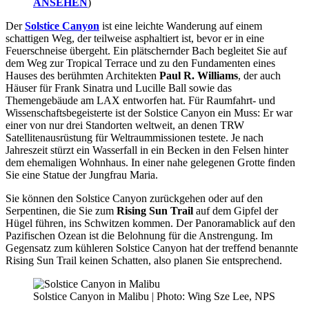
ANSEHEN
)
Der
Solstice Canyon
ist eine leichte Wanderung auf einem
schattigen Weg, der teilweise asphaltiert ist, bevor er in eine
Feuerschneise übergeht. Ein plätschernder Bach begleitet Sie auf
dem Weg zur Tropical Terrace und zu den Fundamenten eines
Hauses des berühmten Architekten
Paul R. Williams
, der auch
Häuser für Frank Sinatra und Lucille Ball sowie das
Themengebäude am LAX entworfen hat. Für Raumfahrt- und
Wissenschaftsbegeisterte ist der Solstice Canyon ein Muss: Er war
einer von nur drei Standorten weltweit, an denen TRW
Satellitenausrüstung für Weltraummissionen testete. Je nach
Jahreszeit stürzt ein Wasserfall in ein Becken in den Felsen hinter
dem ehemaligen Wohnhaus. In einer nahe gelegenen Grotte finden
Sie eine Statue der Jungfrau Maria.
Sie können den Solstice Canyon zurückgehen oder auf den
Serpentinen, die Sie zum
Rising Sun Trail
auf dem Gipfel der
Hügel führen, ins Schwitzen kommen. Der Panoramablick auf den
Pazifischen Ozean ist die Belohnung für die Anstrengung. Im
Gegensatz zum kühleren Solstice Canyon hat der treffend benannte
Rising Sun Trail keinen Schatten, also planen Sie entsprechend.
Solstice Canyon in Malibu | Photo: Wing Sze Lee, NPS