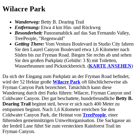
Wilacre Park
Wanderweg:
Betty B. Dearing Trail
Entfernung:
Etwa 4 km Hin- und Rückweg
Besonderheit:
Panoramablick auf das San Fernando Valley,
TreePeople, "Regenwald"
Getting There:
Vom Ventura Boulevard in Studio City fahren
Sie den Laurel Canyon Boulevard etwa 1,6 Kilometer nach
Süden bis zur Fryman Road. Biegen Sie rechts ab und sehen
Sie den großen Parkplatz (Gebühr: 3 $) mit Toiletten,
Wasserbrunnen und Picknickbereich. (
KARTE ANSEHEN
)
Da sich der Eingang zum Parkplatz an der Fryman Road befindet,
wird der 52 Hektar große
Wilacre Park
oft fälschlicherweise als
Fryman Canyon Park bezeichnet. Tatsächlich kann diese
Wanderung durch drei Parks führen: Wilacre, Fryman Canyon und
Coldwater Canyon. Der gut beschattete, hundefreundliche
Betty B.
Dearing Trail
beginnt steil, bevor er sich nach 400 Meter zu
entspannen beginnt. Nach 1,6 Kilometer erreichen Sie den
Coldwater Canyon Park, die Heimat von
TreePeople
, einer
führenden gemeinnützigen Umweltorganisation. Die Sackgasse an
der Iredell Lane führt Sie zum versteckten Rainforest Trail im
Fryman Canyon.