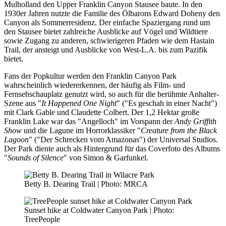
Mulholland den Upper Franklin Canyon Stausee baute. In den
1930er Jahren nutzte die Familie des Ölbarons Edward Doheny den
Canyon als Sommerresidenz. Der einfache Spaziergang rund um
den Stausee bietet zahlreiche Ausblicke auf Vögel und Wildtiere
sowie Zugang zu anderen, schwierigeren Pfaden wie dem Hastain
Trail, der ansteigt und Ausblicke von West-L.A. bis zum Pazifik
bietet.
Fans der Popkultur werden den Franklin Canyon Park
wahrscheinlich wiedererkennen, der häufig als Film- und
Fernsehschauplatz genutzt wird, so auch für die berühmte Anhalter-
Szene aus "
It Happened One Night
" ("Es geschah in einer Nacht")
mit Clark Gable und Claudette Colbert. Der 1,2 Hektar große
Franklin Lake war das "Angelloch" im Vorspann der
Andy Griffith
Show
und die Lagune im Horrorklassiker "
Creature from the Black
Lagoon
" ("Der Schrecken vom Amazonas") der Universal Studios.
Der Park diente auch als Hintergrund für das Coverfoto des Albums
"
Sounds of Silence
" von Simon & Garfunkel.
Betty B. Dearing Trail | Photo: MRCA
Sunset hike at Coldwater Canyon Park | Photo:
TreePeople