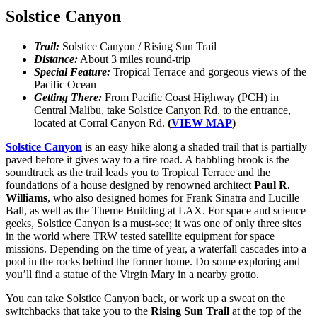
Solstice Canyon
Trail:
Solstice Canyon / Rising Sun Trail
Distance:
About 3 miles round-trip
Special Feature:
Tropical Terrace and gorgeous views of the
Pacific Ocean
Getting There:
From Pacific Coast Highway (PCH) in
Central Malibu, take Solstice Canyon Rd. to the entrance,
located at Corral Canyon Rd.
(
VIEW MAP
)
Solstice Canyon
is an easy hike along a shaded trail that is partially
paved before it gives way to a fire road. A babbling brook is the
soundtrack as the trail leads you to Tropical Terrace and the
foundations of a house designed by renowned architect
Paul R.
Williams
, who also designed homes for Frank Sinatra and Lucille
Ball, as well as the Theme Building at LAX. For space and science
geeks, Solstice Canyon is a must-see; it was one of only three sites
in the world where TRW tested satellite equipment for space
missions. Depending on the time of year, a waterfall cascades into a
pool in the rocks behind the former home. Do some exploring and
you’ll find a statue of the Virgin Mary in a nearby grotto.
You can take Solstice Canyon back, or work up a sweat on the
switchbacks that take you to the
Rising Sun Trail
at the top of the