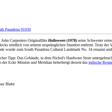
outh Pasadena 91030
n John Carpenters Originalfilm
Halloween
(1978)
seine Schwester ermor
locks nördlich von seinem ursprünglichen Standort entfernt. Trotz de
e wurde zum South Pasadena Cultural Landmark No. 34 ernannt und b
zlicher Tipp: Das Gebäude, in dem Nichol's Hardware Store untergebrac
n der Ecke Mission und Meridian beherbergt derzeit das
indische Rest
say Blake