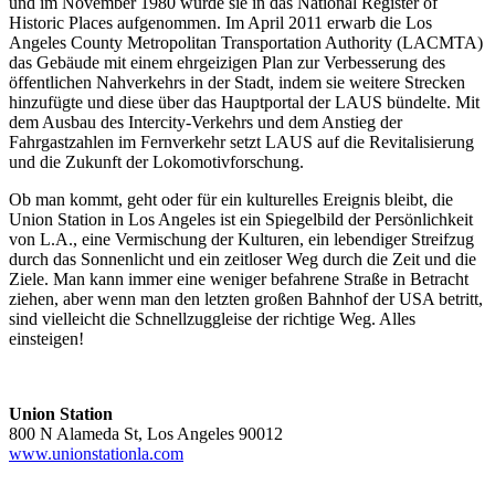
und im November 1980 wurde sie in das National Register of
Historic Places aufgenommen. Im April 2011 erwarb die Los
Angeles County Metropolitan Transportation Authority (LACMTA)
das Gebäude mit einem ehrgeizigen Plan zur Verbesserung des
öffentlichen Nahverkehrs in der Stadt, indem sie weitere Strecken
hinzufügte und diese über das Hauptportal der LAUS bündelte. Mit
dem Ausbau des Intercity-Verkehrs und dem Anstieg der
Fahrgastzahlen im Fernverkehr setzt LAUS auf die Revitalisierung
und die Zukunft der Lokomotivforschung.
Ob man kommt, geht oder für ein kulturelles Ereignis bleibt, die
Union Station in Los Angeles ist ein Spiegelbild der Persönlichkeit
von L.A., eine Vermischung der Kulturen, ein lebendiger Streifzug
durch das Sonnenlicht und ein zeitloser Weg durch die Zeit und die
Ziele. Man kann immer eine weniger befahrene Straße in Betracht
ziehen, aber wenn man den letzten großen Bahnhof der USA betritt,
sind vielleicht die Schnellzuggleise der richtige Weg. Alles
einsteigen!
Union Station
800 N Alameda St, Los Angeles 90012
www.unionstationla.com