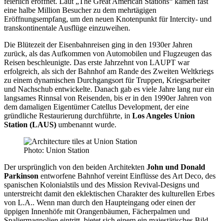
feierlich eröffnet. Laut „The Great American Stations“ kamen fast
eine halbe Million Besucher zu dem mehrtägigen
Eröffnungsempfang, um den neuen Knotenpunkt für Intercity- und
transkontinentale Ausflüge einzuweihen.
Die Blütezeit der Eisenbahnreisen ging in den 1930er Jahren
zurück, als das Aufkommen von Automobilen und Flugzeugen das
Reisen beschleunigte. Das erste Jahrzehnt von LAUPT war
erfolgreich, als sich der Bahnhof am Rande des Zweiten Weltkriegs
zu einem dynamischen Durchgangsort für Truppen, Kriegsarbeiter
und Nachschub entwickelte. Danach gab es viele Jahre lang nur ein
langsames Rinnsal von Reisenden, bis er in den 1990er Jahren von
dem damaligen Eigentümer Catellus Development, der eine
gründliche Restaurierung durchführte, in
Los Angeles Union
Station (LAUS)
umbenannt wurde.
Photo: Union Station
Der ursprünglich von den beiden Architekten
John und Donald
Parkinson
entworfene Bahnhof vereint Einflüsse des Art Deco, des
spanischen Kolonialstils und des Mission Revival-Designs und
unterstreicht damit den eklektischen Charakter des kulturellen Erbes
von L.A.. Wenn man durch den Haupteingang oder einen der
üppigen Innenhöfe mit Orangenbäumen, Fächerpalmen und
Spaliermagnolien eintritt, bietet sich einem ein majestätisches Bild,