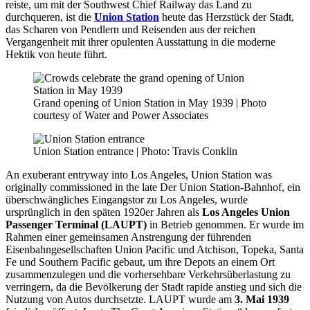
reiste, um mit der Southwest Chief Railway das Land zu
durchqueren, ist die
Union Station
heute das Herzstück der Stadt,
das Scharen von Pendlern und Reisenden aus der reichen
Vergangenheit mit ihrer opulenten Ausstattung in die moderne
Hektik von heute führt.
Grand opening of Union Station in May 1939 | Photo
courtesy of Water and Power Associates
Union Station entrance | Photo: Travis Conklin
An exuberant entryway into Los Angeles, Union Station was
originally commissioned in the late Der Union Station-Bahnhof, ein
überschwängliches Eingangstor zu Los Angeles, wurde
ursprünglich in den späten 1920er Jahren als
Los Angeles Union
Passenger Terminal (LAUPT)
in Betrieb genommen. Er wurde im
Rahmen einer gemeinsamen Anstrengung der führenden
Eisenbahngesellschaften Union Pacific und Atchison, Topeka, Santa
Fe und Southern Pacific gebaut, um ihre Depots an einem Ort
zusammenzulegen und die vorhersehbare Verkehrsüberlastung zu
verringern, da die Bevölkerung der Stadt rapide anstieg und sich die
Nutzung von Autos durchsetzte. LAUPT wurde am
3. Mai 1939