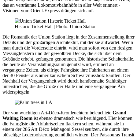
das an verträumte Lokomotivbahnhöfe in aller Welt erinnert -
Visionen vom Orient-Express drängen sich auf.
Historic Ticket Hall | Photo: Union Station
Die Romantik der Union Station liegt in der Zusammenstellung ihrer
Details und der großartigen Architektur, mit der sie aufwartet. Wenn
man durch die Vorderseite eintritt, wird man sofort von den riesigen
Messingfenstern und der gewölbten Decke, die sich über dem
Gebäude erhebt, gefangen genommen. Die historische Schalterhalle,
die heute als Veranstaltungsraum genutzt wird, erinnert an
vergangene Zeiten, als eifrige Fahrgäste ihre Fahrkarten an einem
der 30 Fenster aus amerikanischem Schwarznussholz kauften. Der
Nachhall der Vergangenheit wird durch handbemalte Stahlträger
unterstrichen, die die Größe der Halle und eine vergangene Ära
widerspiegeln.
Der von wuchtigen Art-Déco-Kronleuchtern beleuchtete
Grand
Waiting Room
ist ebenso dramatisch wie beruhigend. Hier können
die Fahrgäste die Abfahrtszeiten flackern sehen, während sie in
einem der 286 Art-Déco-Mahagoni-Sessel seufzen, die durch ihre
plüschige Lederpolsterung gemütlich wirken. Der Patsaouras Transit