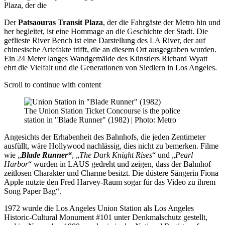
Plaza, der die
Der
Patsaouras Transit Plaza
, der die Fahrgäste der Metro hin und
her begleitet, ist eine Hommage an die Geschichte der Stadt. Die
geflieste River Bench ist eine Darstellung des LA River, der auf
chinesische Artefakte trifft, die an diesem Ort ausgegraben wurden.
Ein 24 Meter langes Wandgemälde des Künstlers Richard Wyatt
ehrt die Vielfalt und die Generationen von Siedlern in Los Angeles.
Scroll to continue with content
The Union Station Ticket Concourse is the police
station in "Blade Runner" (1982) | Photo: Metro
Angesichts der Erhabenheit des Bahnhofs, die jeden Zentimeter
ausfüllt, wäre Hollywood nachlässig, dies nicht zu bemerken. Filme
wie „
Blade Runner“
, „
The Dark Knight Rises
“ und „
Pearl
Harbor
“ wurden in LAUS gedreht und zeigen, dass der Bahnhof
zeitlosen Charakter und Charme besitzt. Die düstere Sängerin Fiona
Apple nutzte den Fred Harvey-Raum sogar für das Video zu ihrem
Song Paper Bag“.
1972 wurde die Los Angeles Union Station als Los Angeles
Historic-Cultural Monument #101 unter Denkmalschutz gestellt,