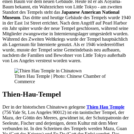
einen Baum vor dem neuen Gebäude. Heute ist er als Aoyama-
Baum bekannt, ein Wahrzeichen von Little Tokyo - am zweiten
Standort des Tempels steht das
Japanese American National
Museum
. Das dritte und heutige Gebäude des Tempels wurde 1940
in der East 1st Street errichtet. Nach dem Angriff auf Pearl Harbor
ein Jahr später wurde der neue Tempel geschlossen, während seine
Mitglieder zwangsweise in Internierungslager umgesiedelt wurden.
Während des Zweiten Weltkriegs wurde der Tempel hauptsächlich
als Lagerraum für Internierte genutzt. Als er 1946 wiedereröffnet
wurde, musste der Tempel seine Gemeindebasis neu aufbauen,
nachdem die Familien und Bewohner von Little Tokyo außerhalb
von Los Angeles verstreut worden waren.
Thien Hau Temple | Photo: Chinese Chamber of
Commerce
Thien-Hau-Tempel
Der in der historischen Chinatown gelegene
Thien Hau Temple
(756 Yale St, Los Angeles 90012) ist ein taoistischer Tempel, der
Mazu, der Göttin des Meeres, gewidmet ist, der Schutzpatronin der
Seeleute, Fischer und derjenigen, deren Kultur mit dem Meer
verbunden ist. In den Schreinen des Tempels werden Mazu, Guan
Yu (Gott des Krieges) und Fu De (Gott der Erde) verehrt. Das