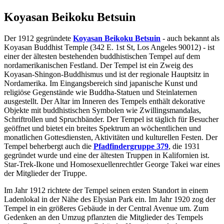
Koyasan Beikoku Betsuin
Der 1912 gegründete
Koyasan Beikoku Betsuin
- auch bekannt als
Koyasan Buddhist Temple (342 E. 1st St, Los Angeles 90012) - ist
einer der ältesten bestehenden buddhistischen Tempel auf dem
nordamerikanischen Festland. Der Tempel ist ein Zweig des
Koyasan-Shingon-Buddhismus und ist der regionale Hauptsitz in
Nordamerika. Im Eingangsbereich sind japanische Kunst und
religiöse Gegenstände wie Buddha-Statuen und Steinlaternen
ausgestellt. Der Altar im Inneren des Tempels enthält dekorative
Objekte mit buddhistischen Symbolen wie Zwillingsmandalas,
Schriftrollen und Spruchbänder. Der Tempel ist täglich für Besucher
geöffnet und bietet ein breites Spektrum an wöchentlichen und
monatlichen Gottesdiensten, Aktivitäten und kulturellen Festen. Der
Tempel beherbergt auch die
Pfadfindergruppe 379
, die 1931
gegründet wurde und eine der ältesten Truppen in Kalifornien ist.
Star-Trek-Ikone und Homosexuellenrechtler George Takei war eines
der Mitglieder der Truppe.
Im Jahr 1912 richtete der Tempel seinen ersten Standort in einem
Ladenlokal in der Nähe des Elysian Park ein. Im Jahr 1920 zog der
Tempel in ein größeres Gebäude in der Central Avenue um. Zum
Gedenken an den Umzug pflanzten die Mitglieder des Tempels