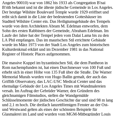
Angeles 90010) war von 1862 bis 1933 als Congregation B'nai
B'rith bekannt und ist die älteste jüdische Gemeinde in Los Angeles.
Der heutige Wilshire Boulevard Temple wurde 1929 eröffnet und
reiht sich damit in die Liste der bedeutenden Gotteshäuser im
Stadtteil Wilshire Center ein. Das Heiligtumsgebäude des Tempels
wurde von dem Architekten Abram M. Edelman entworfen, dem
Sohn des ersten Rabbiners der Gemeinde, Abraham Edelman. Im
Laufe der Jahre hat der Tempel jeden vom Dalai Lama bis zu den
LA Phil empfangen. Das im maurischen Stil errichtete Gebäude
wurde im März 1973 von der Stadt Los Angeles zum historischen
Kulturdenkmal erklärt und im Dezember 1981 in das National
Register of Historic Places aufgenommen.
Die massive Kuppel im byzantinischen Stil, die dem Pantheon in
Rom nachempfunden ist, hat einen Durchmesser von 100 Fuß und
erhebt sich in einer Höhe von 135 Fuß über die Straße. Die Warner
Memorial Murals wurden von Hugo Ballin gemalt, der auch das
Griffith Observatory, das LAC-USC Medical Center und das
ehemalige Gebäude der Los Angeles Times mit Wandmalereien
versah. Im Auftrag der Gebrüder Warner, den Gründern des
gleichnamigen Filmstudios, stellen die Wandgemälde
Schlüsselmomente der jüdischen Geschichte dar und sind 98 m lang
und 2,1 m hoch. Die dreifach lanzettförmigen Fenster an der Ost-
und Westwand gelten als eines der schönsten Beispiele für
Glasmalerei im Land und wurden vom MGM-Mitbegründer Louis