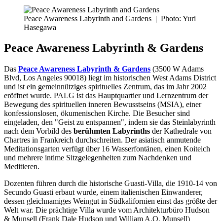
Peace Awareness Labyrinth and Gardens
|
Photo: Yuri
Hasegawa
Peace Awareness Labyrinth & Gardens
Das
Peace Awareness Labyrinth & Gardens
(3500 W Adams
Blvd, Los Angeles 90018) liegt im historischen West Adams District
und ist ein gemeinnütziges spirituelles Zentrum, das im Jahr 2002
eröffnet wurde. PALG ist das Hauptquartier und Lernzentrum der
Bewegung des spirituellen inneren Bewusstseins (MSIA), einer
konfessionslosen, ökumenischen Kirche. Die Besucher sind
eingeladen, den "Geist zu entspannen", indem sie das Steinlabyrinth
nach dem Vorbild des
berühmten Labyrinths
der Kathedrale von
Chartres in Frankreich durchschreiten. Der asiatisch anmutende
Meditationsgarten verfügt über 16 Wasserfontänen, einen Koiteich
und mehrere intime Sitzgelegenheiten zum Nachdenken und
Meditieren.
Dozenten führen durch die historische Guasti-Villa, die 1910-14 von
Secundo Guasti erbaut wurde, einem italienischen Einwanderer,
dessen gleichnamiges Weingut in Südkalifornien einst das größte der
Welt war. Die prächtige Villa wurde vom Architekturbüro Hudson
& Munsell (Frank Dale Hudson und William A.O. Munsell)