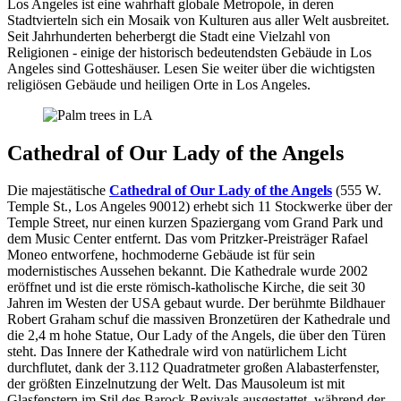
Los Angeles ist eine wahrhaft globale Metropole, in deren
Stadtvierteln sich ein Mosaik von Kulturen aus aller Welt ausbreitet.
Seit Jahrhunderten beherbergt die Stadt eine Vielzahl von
Religionen - einige der historisch bedeutendsten Gebäude in Los
Angeles sind Gotteshäuser. Lesen Sie weiter über die wichtigsten
religiösen Gebäude und heiligen Orte in Los Angeles.
Cathedral of Our Lady of the Angels
Die majestätische
Cathedral of Our Lady of the Angels
(555 W.
Temple St., Los Angeles 90012) erhebt sich 11 Stockwerke über der
Temple Street, nur einen kurzen Spaziergang vom Grand Park und
dem Music Center entfernt. Das vom Pritzker-Preisträger Rafael
Moneo entworfene, hochmoderne Gebäude ist für sein
modernistisches Aussehen bekannt. Die Kathedrale wurde 2002
eröffnet und ist die erste römisch-katholische Kirche, die seit 30
Jahren im Westen der USA gebaut wurde. Der berühmte Bildhauer
Robert Graham schuf die massiven Bronzetüren der Kathedrale und
die 2,4 m hohe Statue, Our Lady of the Angels, die über den Türen
steht. Das Innere der Kathedrale wird von natürlichem Licht
durchflutet, dank der 3.112 Quadratmeter großen Alabasterfenster,
der größten Einzelnutzung der Welt. Das Mausoleum ist mit
Glasfenstern im Stil des Barock-Revivals ausgestattet, während der