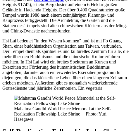
Heights 91745), ist ein Bergkloster auf einem 6 Hektar großen
Gelände in Hacienda Heights. Der über 9.400 Quadratmeter große
Tempel wurde 1988 nach einem zehnjährigen Planungs- und
Bauprozess fertiggestellt. Die Architektur, die Gärten und die
Statuen des Tempels sind alten chinesischen Klöstern aus der Ming-
und Ching-Dynastie nachempfunden.
Hsi Lai bedeutet "in den Westen kommen" und ist mit Fo Guang
Shan, einer buddhistischen Organisation aus Taiwan, verbunden.
Der Tempel dient als spirituelles und kulturelles Zentrum für alle, die
mehr über den Buddhismus und die chinesische Kultur erfahren
möchten. In Hsi Lai wird ein breites Spektrum an Kursen und
Exerzitien zur Förderung des humanistischen Buddhismus
angeboten, darunter auch ein erweitertes Exerzitienprogramm für
diejenigen, die das klösterliche Leben über einen längeren Zeitraum
erleben möchten. Außerdem gibt es monatlich wiederkehrende
Gottesdienste und jährliche Zeremonien. Ein vegetaris
Mahatma Gandhi World Peace Memorial at the Self-
Realization Fellowship Lake Shrine
|
Photo: Yuri
Hasegawa