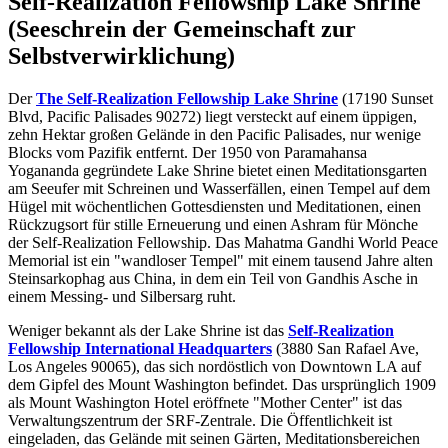
Self-Realization Fellowship Lake Shrine
(Seeschrein der Gemeinschaft zur
Selbstverwirklichung)
Der
The Self-Realization Fellowship Lake Shrine
(17190 Sunset
Blvd, Pacific Palisades 90272) liegt versteckt auf einem üppigen,
zehn Hektar großen Gelände in den Pacific Palisades, nur wenige
Blocks vom Pazifik entfernt. Der 1950 von Paramahansa
Yogananda gegründete Lake Shrine bietet einen Meditationsgarten
am Seeufer mit Schreinen und Wasserfällen, einen Tempel auf dem
Hügel mit wöchentlichen Gottesdiensten und Meditationen, einen
Rückzugsort für stille Erneuerung und einen Ashram für Mönche
der Self-Realization Fellowship. Das Mahatma Gandhi World Peace
Memorial ist ein "wandloser Tempel" mit einem tausend Jahre alten
Steinsarkophag aus China, in dem ein Teil von Gandhis Asche in
einem Messing- und Silbersarg ruht.
Weniger bekannt als der Lake Shrine ist das
Self-Realization
Fellowship International Headquarters
(3880 San Rafael Ave,
Los Angeles 90065), das sich nordöstlich von Downtown LA auf
dem Gipfel des Mount Washington befindet. Das ursprünglich 1909
als Mount Washington Hotel eröffnete "Mother Center" ist das
Verwaltungszentrum der SRF-Zentrale. Die Öffentlichkeit ist
eingeladen, das Gelände mit seinen Gärten, Meditationsbereichen