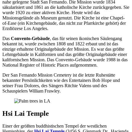
nahe gelegene Stadt San Fernando. Die Mission wurde 1834
säkularisiert und 1861 an die katholische Kirche zurückgegeben. Sie
wurde 1920 zu einer aktiven Kirche. Heute wird das
Missionsgelände als Museum genutzt. Die Kirche ist eine Chapel-
of-Ease (ein Kirchengebäude, das nicht zur Pfarrkirche gehört) der
Erzdiözese Los Angeles.
Das
Convento-Gebäude
, das für seinen ikonischen Säulengang
bekannt ist, wurde zwischen 1808 und 1822 erbaut und ist das
einzige erhaltene Originalgebäude der Mission. Es war das größte
Lehmgebäude in Kalifornien und das größte Originalgebäude einer
kalifornischen Mission. Das Convento-Gebäude wurde 1988 in das
National Register of Historic Places aufgenommen.
Der San Fernando Mission Cemetery ist die letzte Ruhestätte
bekannter Persönlichkeiten wie des Entertainers Bob Hope und
seiner Frau Dolores, des Sängers Ritchie Valens und des
Schauspielers William Frawley.
Hsi Lai Temple
Einer der größten buddhistischen Tempel der westlichen
Hemisphäre, der
Hsi Lai Temple
(3456 S. Glenmark Dr., Hacienda