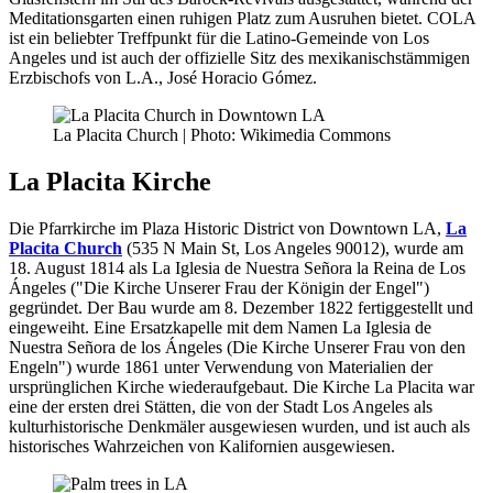
Meditationsgarten einen ruhigen Platz zum Ausruhen bietet. COLA
ist ein beliebter Treffpunkt für die Latino-Gemeinde von Los
Angeles und ist auch der offizielle Sitz des mexikanischstämmigen
Erzbischofs von L.A., José Horacio Gómez.
La Placita Church | Photo: Wikimedia Commons
La Placita Kirche
Die Pfarrkirche im Plaza Historic District von Downtown LA,
La
Placita Church
(535 N Main St, Los Angeles 90012), wurde am
18. August 1814 als La Iglesia de Nuestra Señora la Reina de Los
Ángeles ("Die Kirche Unserer Frau der Königin der Engel")
gegründet. Der Bau wurde am 8. Dezember 1822 fertiggestellt und
eingeweiht. Eine Ersatzkapelle mit dem Namen La Iglesia de
Nuestra Señora de los Ángeles (Die Kirche Unserer Frau von den
Engeln") wurde 1861 unter Verwendung von Materialien der
ursprünglichen Kirche wiederaufgebaut. Die Kirche La Placita war
eine der ersten drei Stätten, die von der Stadt Los Angeles als
kulturhistorische Denkmäler ausgewiesen wurden, und ist auch als
historisches Wahrzeichen von Kalifornien ausgewiesen.