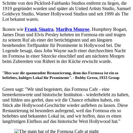
Schritte von den Pickford-Fairbanks Studios entfernt zu liegen, die
1919 gegründet wurden und später als United Artists Studio, Samuel
Goldwyn Studio, Warner Hollywood Studios und seit 1999 als The
Lot bekannt waren.
Ikonen wie
Frank Sinatra
,
Marilyn Monroe
, Humphrey Bogart,
James Dean und Elvis Presley kehrten im Formosa ein und trugen
zu seinem Ruf als einer der berüchtigtsten und am längsten
bestehenden Treffpunkte für Prominente in Hollywood bei. Die
Legende besagt, dass John Wayne nach einer durchzechten Nacht
im Formosa in einer Sitzecke einschlief und am nächsten Morgen
beim Zubereiten von Rührei in der Küche erwischt wurde.
"Dies war die spannendste Restaurierung, denn das Formosa ist ein so
beliebtes, kultiges Lokal für Prominente". - Bobby Green, 1933 Group
Green sagt: "Wir sind begeistert, das Formosa Cafe - eine
bemerkenswerte und historische Institution - wiederbelebt zu haben,
und fühlen uns geehrt, dass wir die Chance erhalten haben, ein
Stück alte Hollywood-Geschichte wieder aufleben zu lassen. Diese
Restaurierung ist besonders aufregend, weil das Formosa ein so
beliebtes und bekanntes Lokal ist, und wir hoffen, dass es einen
langfristigen Einfluss auf das historische West Hollywood hat."