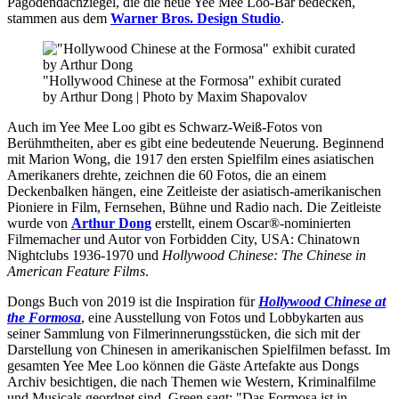
Pagodendachziegel, die die neue Yee Mee Loo-Bar bedecken,
stammen aus dem
Warner Bros. Design Studio
.
"Hollywood Chinese at the Formosa" exhibit curated
by Arthur Dong | Photo by Maxim Shapovalov
Auch im Yee Mee Loo gibt es Schwarz-Weiß-Fotos von
Berühmtheiten, aber es gibt eine bedeutende Neuerung. Beginnend
mit Marion Wong, die 1917 den ersten Spielfilm eines asiatischen
Amerikaners drehte, zeichnen die 60 Fotos, die an einem
Deckenbalken hängen, eine Zeitleiste der asiatisch-amerikanischen
Pioniere in Film, Fernsehen, Bühne und Radio nach. Die Zeitleiste
wurde von
Arthur Dong
erstellt, einem Oscar®-nominierten
Filmemacher und Autor von Forbidden City, USA: Chinatown
Nightclubs 1936-1970 und
Hollywood Chinese: The Chinese in
American Feature Films
.
Dongs Buch von 2019 ist die Inspiration für
Hollywood Chinese at
the Formosa
, eine Ausstellung von Fotos und Lobbykarten aus
seiner Sammlung von Filmerinnerungsstücken, die sich mit der
Darstellung von Chinesen in amerikanischen Spielfilmen befasst. Im
gesamten Yee Mee Loo können die Gäste Artefakte aus Dongs
Archiv besichtigen, die nach Themen wie Western, Kriminalfilme
und Musicals geordnet sind. Green sagt: "Das Formosa ist in