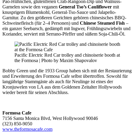
Pao-Hühnchen, glutenfreien Crab-Rangoon-Dip und Walnuss-
Garnelen sowie den veganen
General Tso’s Cauliflower
mit
knusprigem Blumenkohl, General-Tso-Sauce und Jalapeño-
Garnitur. Zu den größeren Gerichten gehören chinesisches BBQ-
Schweinefleisch (für 2–4 Personen) und
Chinese Steamed Fish
–
ein ganzer Seebarsch, gedämpft mit Ingwer, Frühlingszwiebeln und
Koriander, serviert mit Serrano-Pfeffer und süßem Soja-Chili-Öl.
Pacific Electric Red Car trolley and chinoiserie booth at
the Formosa | Photo by Maxim Shapovalov
Bobby Green und die 1933 Group haben sich mit der Restaurierung
und Erweiterung des Formosa Cafe selbst übertroffen. Sowohl für
langjährige Stammgäste als auch für Neulinge ist eines der
Kronjuwelen von LA aus dem Goldenen Zeitalter Hollywoods
wieder bereit für seinen Abschluss.
Formosa Cafe
7156 Santa Monica Blvd, West Hollywood 90046
(323) 850-9050
www.theformosacafe.com