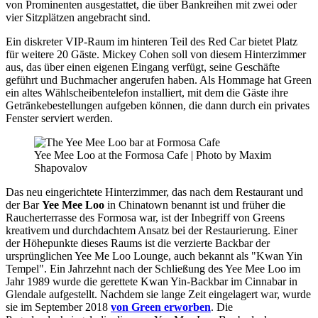
von Prominenten ausgestattet, die über Bankreihen mit zwei oder
vier Sitzplätzen angebracht sind.
Ein diskreter VIP-Raum im hinteren Teil des Red Car bietet Platz
für weitere 20 Gäste. Mickey Cohen soll von diesem Hinterzimmer
aus, das über einen eigenen Eingang verfügt, seine Geschäfte
geführt und Buchmacher angerufen haben. Als Hommage hat Green
ein altes Wählscheibentelefon installiert, mit dem die Gäste ihre
Getränkebestellungen aufgeben können, die dann durch ein privates
Fenster serviert werden.
Yee Mee Loo at the Formosa Cafe | Photo by Maxim
Shapovalov
Das neu eingerichtete Hinterzimmer, das nach dem Restaurant und
der Bar
Yee Mee Loo
in Chinatown benannt ist und früher die
Raucherterrasse des Formosa war, ist der Inbegriff von Greens
kreativem und durchdachtem Ansatz bei der Restaurierung. Einer
der Höhepunkte dieses Raums ist die verzierte Backbar der
ursprünglichen Yee Me Loo Lounge, auch bekannt als "Kwan Yin
Tempel". Ein Jahrzehnt nach der Schließung des Yee Mee Loo im
Jahr 1989 wurde die gerettete Kwan Yin-Backbar im Cinnabar in
Glendale aufgestellt. Nachdem sie lange Zeit eingelagert war, wurde
sie im September 2018
von Green erworben
. Die