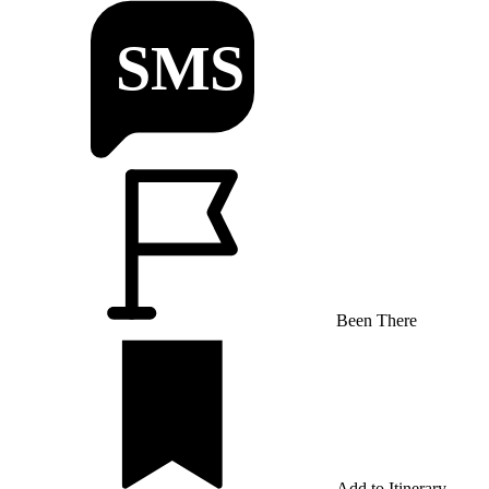
Been There
Add to Itinerary