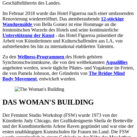
Geschäftsführerin des Landes.
Im Februar 2018 wurde das Hotel Figueroa nach einer umfassenden
Renovierung wiedereröffnet. Das atemberaubende
12-stöckige
Wandgemälde
von Bella Gomez ist eine Hommage an die
feministischen Wurzeln des Hotels und seine kontinuierliche
Unterstützung der Kunst
- das Hotel Figueroa präsentiert die
Arbeit von Künstlerinnen und Kulturschaffenden aus LA, von
aufstrebenden bis hin zu international etablierten Talenten.
Zu den
Wellness-Programmen
des Hotels gehören
Synchronschwimmkurse, die von den weltbekannten
Aqualillies
angeboten werden, sowie tägliche Pilates- und Yogakurse im Freien,
die von Pamela Johnson, der Gründerin von
The Bridge Mind
Body Movement
, entwickelt wurden.
DAS WOMAN'S BUILDING
Der Feminist Studio Workshop (FSW) wurde 1973 von der
Künstlerin Judy Chicago, der Grafikdesignerin Sheila de Bretteville
und der Kunsthistorikerin Arlene Raven gegründet und war eine der
ersten unabhängigen Kunstschulen für Frauen im Land. Die FSW