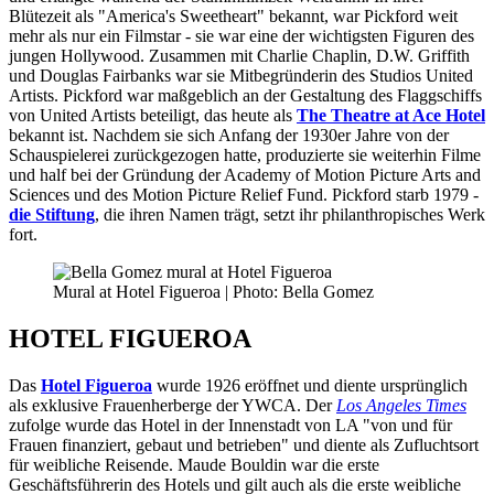
Blütezeit als "America's Sweetheart" bekannt, war Pickford weit
mehr als nur ein Filmstar - sie war eine der wichtigsten Figuren des
jungen Hollywood. Zusammen mit Charlie Chaplin, D.W. Griffith
und Douglas Fairbanks war sie Mitbegründerin des Studios United
Artists. Pickford war maßgeblich an der Gestaltung des Flaggschiffs
von United Artists beteiligt, das heute als
The Theatre at Ace Hotel
bekannt ist. Nachdem sie sich Anfang der 1930er Jahre von der
Schauspielerei zurückgezogen hatte, produzierte sie weiterhin Filme
und half bei der Gründung der Academy of Motion Picture Arts and
Sciences und des Motion Picture Relief Fund. Pickford starb 1979 -
die Stiftung
, die ihren Namen trägt, setzt ihr philanthropisches Werk
fort.
Mural at Hotel Figueroa | Photo: Bella Gomez
HOTEL FIGUEROA
Das
Hotel Figueroa
wurde 1926 eröffnet und diente ursprünglich
als exklusive Frauenherberge der YWCA. Der
Los Angeles Times
zufolge wurde das Hotel in der Innenstadt von LA "von und für
Frauen finanziert, gebaut und betrieben" und diente als Zufluchtsort
für weibliche Reisende. Maude Bouldin war die erste
Geschäftsführerin des Hotels und gilt auch als die erste weibliche