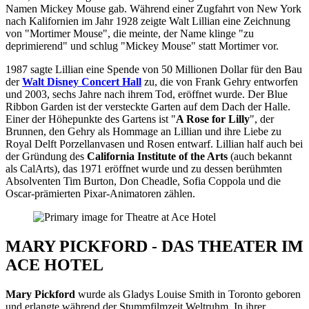
Namen Mickey Mouse gab. Während einer Zugfahrt von New York
nach Kalifornien im Jahr 1928 zeigte Walt Lillian eine Zeichnung
von "Mortimer Mouse", die meinte, der Name klinge "zu
deprimierend" und schlug "Mickey Mouse" statt Mortimer vor.
1987 sagte Lillian eine Spende von 50 Millionen Dollar für den Bau
der
Walt Disney Concert Hall
zu, die von Frank Gehry entworfen
und 2003, sechs Jahre nach ihrem Tod, eröffnet wurde. Der Blue
Ribbon Garden ist der versteckte Garten auf dem Dach der Halle.
Einer der Höhepunkte des Gartens ist "
A Rose for Lilly
", der
Brunnen, den Gehry als Hommage an Lillian und ihre Liebe zu
Royal Delft Porzellanvasen und Rosen entwarf. Lillian half auch bei
der Gründung des
California Institute of the Arts
(auch bekannt
als CalArts), das 1971 eröffnet wurde und zu dessen berühmten
Absolventen Tim Burton, Don Cheadle, Sofia Coppola und die
Oscar-prämierten Pixar-Animatoren zählen.
MARY PICKFORD - DAS THEATER IM
ACE HOTEL
Mary Pickford
wurde als Gladys Louise Smith in Toronto geboren
und erlangte während der Stummfilmzeit Weltruhm. In ihrer