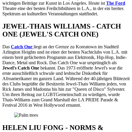
wichtigen Beiträge zur Kunst in Los Angeles. Heute ist
The Ford
Theatre eine der besten Freilichtbühnen in L.A., in der ein breites
Spektrum an kulturellen Veranstaltungen stattfindet.
JEWEL-THAIS WILLIAMS - CATCH
ONE (JEWEL'S CATCH ONE)
Das
Catch One
liegt an der Grenze zu Koreatown im Stadtteil
Arlington Heights und ist einer der besten Nachtclubs von L.A. mit
einem breit gefächerten Programm aus Elektronik, Hip-Hop, Indie-
Dance, Metal und Rock. Das Catch One war ursprünglich als
Jewel's Catch One
bekannt. Das 1973 eröffnete Jewel's war die
erste ausschließlich schwule und lesbische Diskothek für
Afroamerikaner im ganzen Land. Während der 40-jährigen Blütezeit
des Clubs begrüßte die Besitzerin Jewel-Thais Williams jeden, von
Rick James und Madonna bis hin zur "Queen of Disco" Sylvester.
Um ihren Beitrag zur LGBTGemeinschaft zu würdigen, wurde
Thais-Williams zum Grand Marshall der LA PRIDE Parade &
Festival 2016 in West Hollywood ernannt.
HELEN LIU FONG - NORMS &