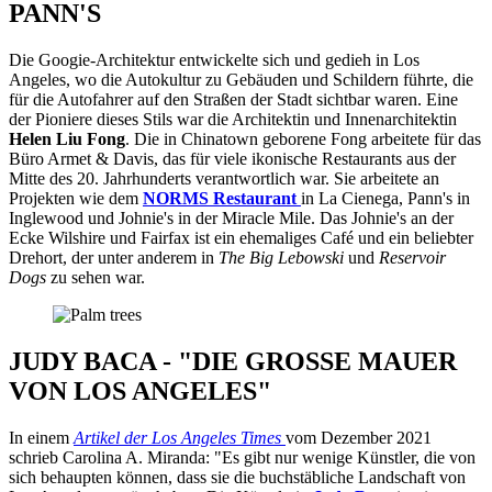
PANN'S
Die Googie-Architektur entwickelte sich und gedieh in Los
Angeles, wo die Autokultur zu Gebäuden und Schildern führte, die
für die Autofahrer auf den Straßen der Stadt sichtbar waren. Eine
der Pioniere dieses Stils war die Architektin und Innenarchitektin
Helen Liu Fong
. Die in Chinatown geborene Fong arbeitete für das
Büro Armet & Davis, das für viele ikonische Restaurants aus der
Mitte des 20. Jahrhunderts verantwortlich war. Sie arbeitete an
Projekten wie dem
NORMS Restaurant
in La Cienega, Pann's in
Inglewood und Johnie's in der Miracle Mile. Das Johnie's an der
Ecke Wilshire und Fairfax ist ein ehemaliges Café und ein beliebter
Drehort, der unter anderem in
The Big Lebowski
und
Reservoir
Dogs
zu sehen war.
JUDY BACA - "DIE GROSSE MAUER
VON LOS ANGELES"
In einem
Artikel der Los Angeles Times
vom Dezember 2021
schrieb Carolina A. Miranda: "Es gibt nur wenige Künstler, die von
sich behaupten können, dass sie die buchstäbliche Landschaft von