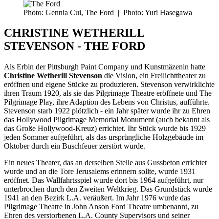
Photo: Gennia Cui, The Ford
|
Photo: Yuri Hasegawa
CHRISTINE WETHERILL
STEVENSON - THE FORD
Als Erbin der Pittsburgh Paint Company und Kunstmäzenin hatte
Christine Wetherill Stevenson
die Vision, ein Freilichttheater zu
eröffnen und eigene Stücke zu produzieren. Stevenson verwirklichte
ihren Traum 1920, als sie das Pilgrimage Theatre eröffnete und The
Pilgrimage Play, ihre Adaption des Lebens von Christus, aufführte.
Stevenson starb 1922 plötzlich - ein Jahr später wurde ihr zu Ehren
das Hollywood Pilgrimage Memorial Monument (auch bekannt als
das Große Hollywood-Kreuz) errichtet. Ihr Stück wurde bis 1929
jeden Sommer aufgeführt, als das ursprüngliche Holzgebäude im
Oktober durch ein Buschfeuer zerstört wurde.
Ein neues Theater, das an derselben Stelle aus Gussbeton errichtet
wurde und an die Tore Jerusalems erinnern sollte, wurde 1931
eröffnet. Das Wallfahrtsspiel wurde dort bis 1964 aufgeführt, nur
unterbrochen durch den Zweiten Weltkrieg. Das Grundstück wurde
1941 an den Bezirk L.A. veräußert. Im Jahr 1976 wurde das
Pilgrimage Theatre in John Anson Ford Theatre umbenannt, zu
Ehren des verstorbenen L.A. County Supervisors und seiner