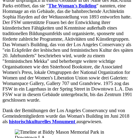
wurde ursprünglich in einem Gebäude in der Nähe des MacArthur
Parks eröffnet, das sie "
The Woman's Building
" nannten, eine
Hommage an ein Gebäude, das die bahnbrechende Architektin
Sophia Hayden auf der Weltausstellung von 1893 entworfen hatte.
Der FSW unterstützte Frauen bei der Entwicklung ihrer
künstlerischen Fähigkeiten und Kenntnisse außerhalb eines
traditionellen Bildungsumfelds und organisierte, sponserte und
förderte zahlreiche Programme, Aktivitäten und Künstlergruppen.
Das Woman's Building, das von der Los Angeles Conservancy als
"ein Eckpfeiler der lesbischen und feministischen Kultur des späten
20. Jahrhunderts" beschrieben wird, wurde zu einem
"feministischen Mekka" und beherbergte weitere wichtige
Organisationen wie den Sisterhood Bookstore, die Associated
Women's Press, lokale Ortsgruppen der National Organization for
Women und der Women's Liberation Union sowie drei Galerien:
Womanspace Gallery, Gallery 707 und Grandview. 1975 zog das
FSW in ein Lagerhaus in der Spring Street in Downtown L.A. Das
FSW war in diesem Gebäude untergebracht, bis das Zentrum 1991
geschlossen wurde.
Dank der Bemühungen der Los Angeles Conservancy und von
Gemeindemitgliedern wurde das Woman's Building im Juni 2018
als
historischkulturelles Monument
ausgewiesen.