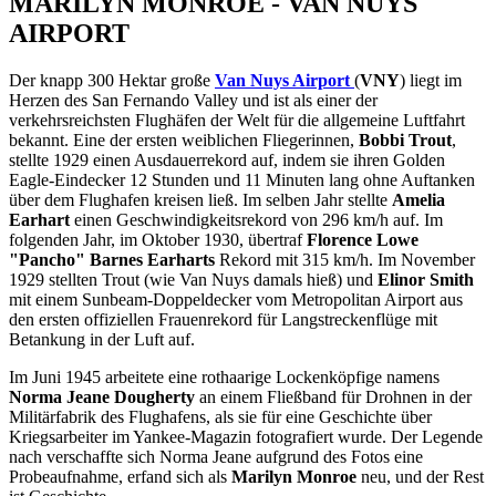
MARILYN MONROE - VAN NUYS
AIRPORT
Der knapp 300 Hektar große
Van Nuys Airport
(
VNY
) liegt im
Herzen des San Fernando Valley und ist als einer der
verkehrsreichsten Flughäfen der Welt für die allgemeine Luftfahrt
bekannt. Eine der ersten weiblichen Fliegerinnen,
Bobbi Trout
,
stellte 1929 einen Ausdauerrekord auf, indem sie ihren Golden
Eagle-Eindecker 12 Stunden und 11 Minuten lang ohne Auftanken
über dem Flughafen kreisen ließ. Im selben Jahr stellte
Amelia
Earhart
einen Geschwindigkeitsrekord von 296 km/h auf. Im
folgenden Jahr, im Oktober 1930, übertraf
Florence Lowe
"Pancho" Barnes Earharts
Rekord mit 315 km/h. Im November
1929 stellten Trout (wie Van Nuys damals hieß) und
Elinor Smith
mit einem Sunbeam-Doppeldecker vom Metropolitan Airport aus
den ersten offiziellen Frauenrekord für Langstreckenflüge mit
Betankung in der Luft auf.
Im Juni 1945 arbeitete eine rothaarige Lockenköpfige namens
Norma Jeane Dougherty
an einem Fließband für Drohnen in der
Militärfabrik des Flughafens, als sie für eine Geschichte über
Kriegsarbeiter im Yankee-Magazin fotografiert wurde. Der Legende
nach verschaffte sich Norma Jeane aufgrund des Fotos eine
Probeaufnahme, erfand sich als
Marilyn Monroe
neu, und der Rest