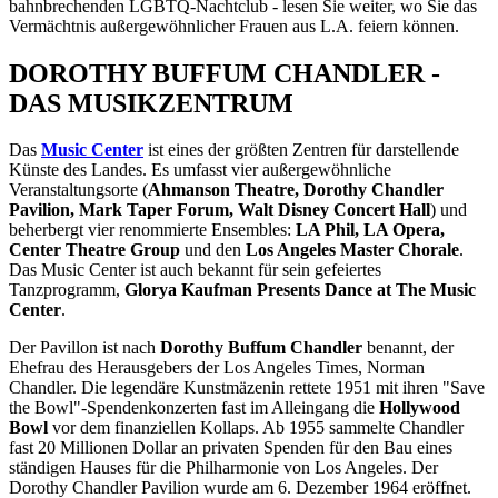
bahnbrechenden LGBTQ-Nachtclub - lesen Sie weiter, wo Sie das
Vermächtnis außergewöhnlicher Frauen aus L.A. feiern können.
DOROTHY BUFFUM CHANDLER -
DAS MUSIKZENTRUM
Das
Music Center
ist eines der größten Zentren für darstellende
Künste des Landes. Es umfasst vier außergewöhnliche
Veranstaltungsorte (
Ahmanson Theatre, Dorothy Chandler
Pavilion, Mark Taper Forum, Walt Disney Concert Hall
) und
beherbergt vier renommierte Ensembles:
LA Phil, LA Opera,
Center Theatre Group
und den
Los Angeles Master Chorale
.
Das Music Center ist auch bekannt für sein gefeiertes
Tanzprogramm,
Glorya Kaufman Presents Dance at The Music
Center
.
Der Pavillon ist nach
Dorothy Buffum Chandler
benannt, der
Ehefrau des Herausgebers der Los Angeles Times, Norman
Chandler. Die legendäre Kunstmäzenin rettete 1951 mit ihren "Save
the Bowl"-Spendenkonzerten fast im Alleingang die
Hollywood
Bowl
vor dem finanziellen Kollaps. Ab 1955 sammelte Chandler
fast 20 Millionen Dollar an privaten Spenden für den Bau eines
ständigen Hauses für die Philharmonie von Los Angeles. Der
Dorothy Chandler Pavilion wurde am 6. Dezember 1964 eröffnet.