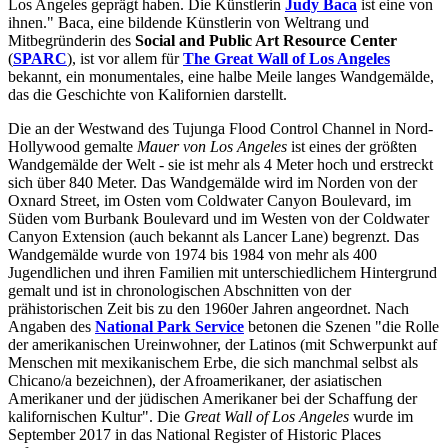
Los Angeles geprägt haben. Die Künstlerin
Judy Baca
ist eine von
ihnen." Baca, eine bildende Künstlerin von Weltrang und
Mitbegründerin des
Social and Public Art Resource Center
(
SPARC
), ist vor allem für
The Great Wall of Los Angeles
bekannt, ein monumentales, eine halbe Meile langes Wandgemälde,
das die Geschichte von Kalifornien darstellt.
Die an der Westwand des Tujunga Flood Control Channel in Nord-
Hollywood gemalte
Mauer von Los Angeles
ist eines der größten
Wandgemälde der Welt - sie ist mehr als 4 Meter hoch und erstreckt
sich über 840 Meter. Das Wandgemälde wird im Norden von der
Oxnard Street, im Osten vom Coldwater Canyon Boulevard, im
Süden vom Burbank Boulevard und im Westen von der Coldwater
Canyon Extension (auch bekannt als Lancer Lane) begrenzt. Das
Wandgemälde wurde von 1974 bis 1984 von mehr als 400
Jugendlichen und ihren Familien mit unterschiedlichem Hintergrund
gemalt und ist in chronologischen Abschnitten von der
prähistorischen Zeit bis zu den 1960er Jahren angeordnet. Nach
Angaben des
National Park Service
betonen die Szenen "die Rolle
der amerikanischen Ureinwohner, der Latinos (mit Schwerpunkt auf
Menschen mit mexikanischem Erbe, die sich manchmal selbst als
Chicano/a bezeichnen), der Afroamerikaner, der asiatischen
Amerikaner und der jüdischen Amerikaner bei der Schaffung der
kalifornischen Kultur". Die
Great Wall of Los Angeles
wurde im
September 2017 in das National Register of Historic Places