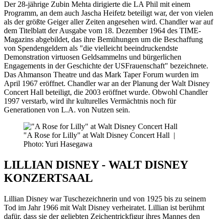
Der 28-jährige Zubin Mehta dirigierte die LA Phil mit einem
Programm, an dem auch Jascha Heifetz beteiligt war, der von vielen
als der größte Geiger aller Zeiten angesehen wird. Chandler war auf
dem Titelblatt der Ausgabe vom 18. Dezember 1964 des TIME-
Magazins abgebildet, das ihre Bemühungen um die Beschaffung
von Spendengeldern als "die vielleicht beeindruckendste
Demonstration virtuosen Geldsammelns und bürgerlichen
Engagements in der Geschichte der USFrauenschaft" bezeichnete.
Das Ahmanson Theatre und das Mark Taper Forum wurden im
April 1967 eröffnet. Chandler war an der Planung der Walt Disney
Concert Hall beteiligt, die 2003 eröffnet wurde. Obwohl Chandler
1997 verstarb, wird ihr kulturelles Vermächtnis noch für
Generationen von L.A. von Nutzen sein.
"A Rose for Lilly" at Walt Disney Concert Hall
|
Photo: Yuri Hasegawa
LILLIAN DISNEY - WALT DISNEY
KONZERTSAAL
Lillian Disney war Tuschezeichnerin und von 1925 bis zu seinem
Tod im Jahr 1966 mit Walt Disney verheiratet. Lillian ist berühmt
dafür, dass sie der geliebten Zeichentrickfigur ihres Mannes den