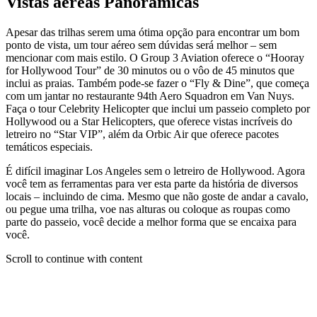
Vistas aéreas Panorâmicas
Apesar das trilhas serem uma ótima opção para encontrar um bom
ponto de vista, um tour aéreo sem dúvidas será melhor – sem
mencionar com mais estilo. O Group 3 Aviation oferece o “Hooray
for Hollywood Tour” de 30 minutos ou o vôo de 45 minutos que
inclui as praias. Também pode-se fazer o “Fly & Dine”, que começa
com um jantar no restaurante 94th Aero Squadron em Van Nuys.
Faça o tour Celebrity Helicopter que inclui um passeio completo por
Hollywood ou a Star Helicopters, que oferece vistas incríveis do
letreiro no “Star VIP”, além da Orbic Air que oferece pacotes
temáticos especiais.
É difícil imaginar Los Angeles sem o letreiro de Hollywood. Agora
você tem as ferramentas para ver esta parte da história de diversos
locais – incluindo de cima. Mesmo que não goste de andar a cavalo,
ou pegue uma trilha, voe nas alturas ou coloque as roupas como
parte do passeio, você decide a melhor forma que se encaixa para
você.
Scroll to continue with content